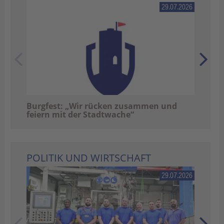
29.07.2026
Mül
Burgfest: „Wir rücken zusammen und
feiern mit der Stadtwache“
POLITIK UND WIRTSCHAFT
29.07.2026
Wal