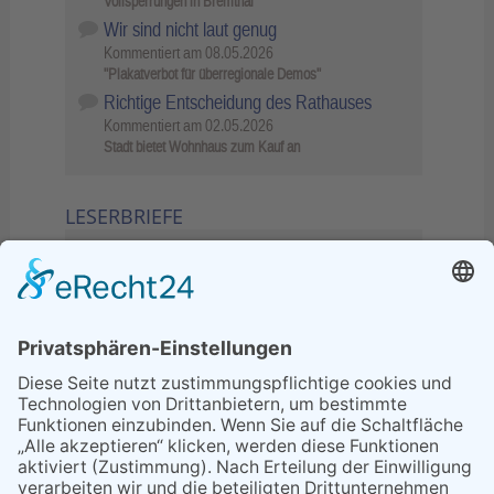
Vollsperrungen in Bremthal
Wir sind nicht laut genug
Kommentiert am
08.05.2026
"Plakatverbot für überregionale Demos"
Richtige Entscheidung des Rathauses
Kommentiert am
02.05.2026
Stadt bietet Wohnhaus zum Kauf an
LESERBRIEFE
02.06.2026
Sperrung B455: Kleiner
Grenzverkehr statt weite Wege
21.04.2026
Wenn Bahn-Computer nicht
miteinander kommunizieren
11.03.2026
"Plakatverbot für überregionale
Demos"
04.02.2026