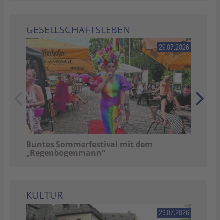
GESELLSCHAFTSLEBEN
29.07.2026
Sch
Buntes Sommerfestival mit dem
„Regenbogenmann“
KULTUR
29.07.2026
Das 