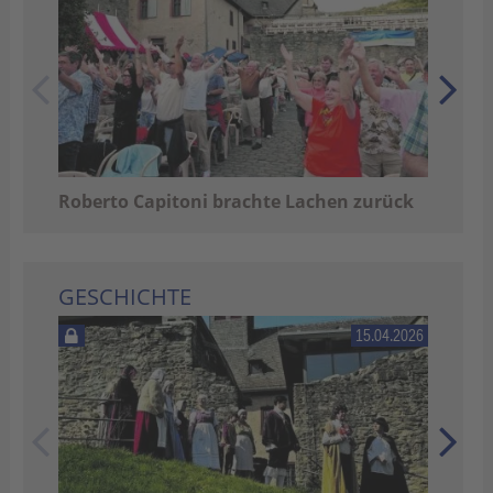
Roberto Capitoni brachte Lachen zurück
GESCHICHTE
15.04.2026
Vom
in 