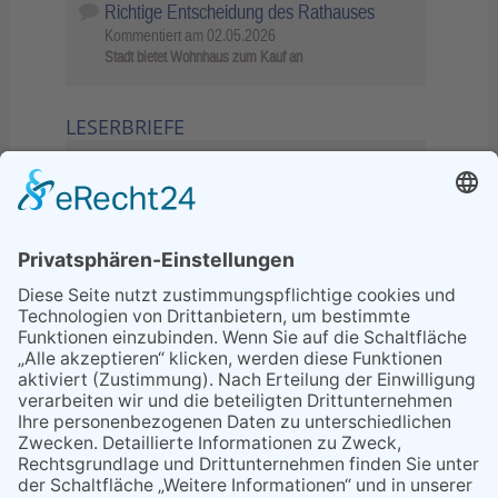
Richtige Entscheidung des Rathauses
Kommentiert am
02.05.2026
Stadt bietet Wohnhaus zum Kauf an
LESERBRIEFE
02.06.2026
Sperrung B455: Kleiner
Grenzverkehr statt weite Wege
21.04.2026
Wenn Bahn-Computer nicht
miteinander kommunizieren
11.03.2026
"Plakatverbot für überregionale
Demos"
04.02.2026
Gelbe Tonne – Ein kleiner Blick
über den Tellerand
04.02.2026