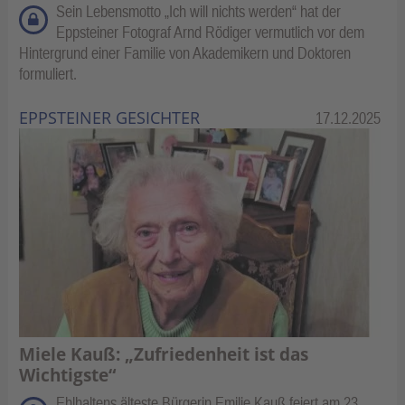
Sein Lebensmotto „Ich will nichts werden“ hat der
Eppsteiner Fotograf Arnd Rödiger vermutlich vor dem
Hintergrund einer Familie von Akademikern und Doktoren
formuliert.
EPPSTEINER GESICHTER
Kategorie:
17.12.2025
Miele Kauß: „Zufriedenheit ist das
Wichtigste“
Ehlhaltens älteste Bürgerin Emilie Kauß feiert am 23.