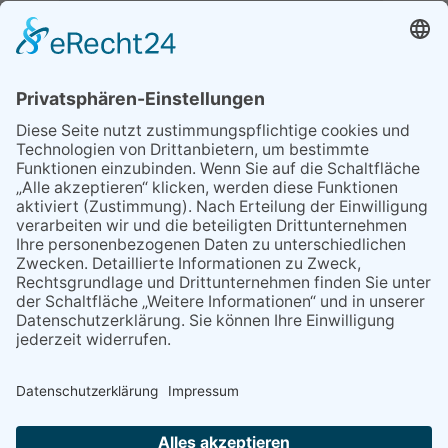
02.06.2026
Sperrung B455: Kleiner
Grenzverkehr statt weite Wege
21.04.2026
Wenn Bahn-Computer nicht
miteinander kommunizieren
11.03.2026
"Plakatverbot für überregionale
Demos"
04.02.2026
Gelbe Tonne – Ein kleiner Blick
über den Tellerand
04.02.2026
Plastikersparnis durch Nutzung
von Gelber Tonne statt Säcken
NACH OBEN