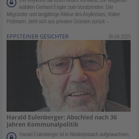
wählten Gerhard Engler zum Vorsitzenden. Der
Mitgründer und langjährige Akteur des Asylkreises, Volker
Pottmann, zieht sich aus privaten Gründen zurück –
EPPSTEINER GESICHTER
Kategorie:
30.04.2025
Harald Eulenberger: Abschied nach 36
Jahren Kommunalpolitik
Harald Eulenberger ist in Niederjosbach aufgewachsen,