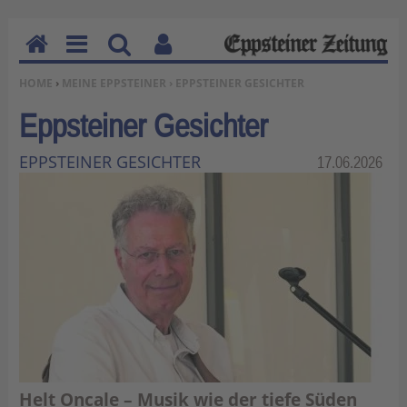
H
M
Su
Be
SIE BEFINDEN SICH HIER:
HOME
›
MEINE EPPSTEINER
› EPPSTEINER GESICHTER
o
en
ch
nu
m
u
en
tz
Eppsteiner Gesichter
e
erf
un
EPPSTEINER GESICHTER
Kategorie:
17.06.2026
kti
on
en
Helt Oncale – Musik wie der tiefe Süden