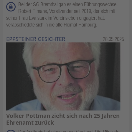
Bei der SG Bremthal gab es einen Führungswechsel.
Robert Etmans, Vorsitzender seit 2019, der sich mit
seiner Frau Eva stark im Vereinsleben engagiert hat,
verabschiedete sich in die alte Heimat Hamburg.
EPPSTEINER GESICHTER
Kategorie:
28.05.2025
Volker Pottman zieht sich nach 25 Jahren
Ehrenamt zurück
Der Asylkreis hat einen neuen Vorstand. Die Mitglieder