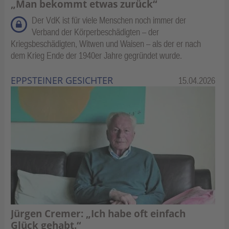
„Man bekommt etwas zurück“
Der VdK ist für viele Menschen noch immer der
Verband der Körperbeschädigten – der
Kriegsbeschädigten, Witwen und Waisen – als der er nach
dem Krieg Ende der 1940er Jahre gegründet wurde.
EPPSTEINER GESICHTER
Kategorie:
15.04.2026
Jürgen Cremer: „Ich habe oft einfach
Glück gehabt.“