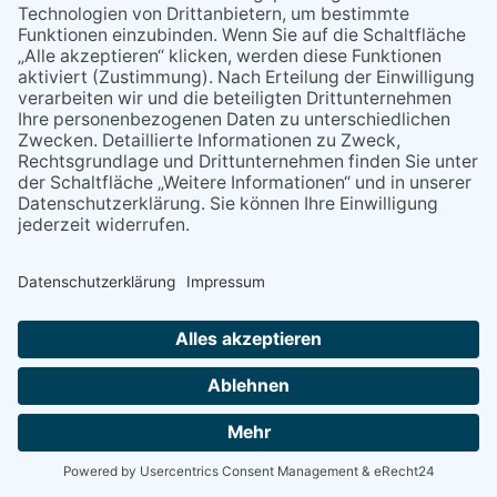
* Pflichtfeld - bitte geben Sie Ihren Betreff hier ein
Text:
*
* Pflichtfeld - bitte geben Sie den Text Ihrer Nachricht hier ein
NACH OBEN
Alle Rechte vorbehalten - Eppsteiner Zeitung Druck- und Verlags-
GmbH
Powered by
native:media
.