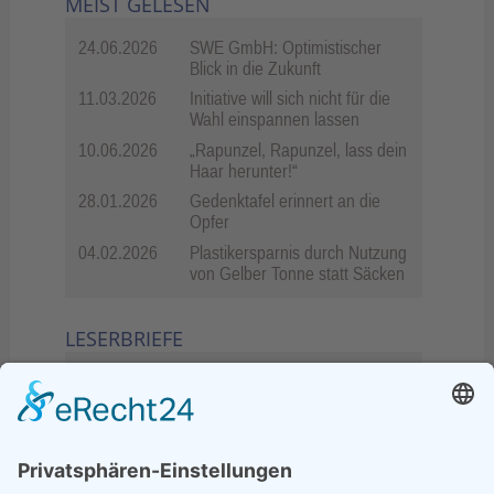
MEIST GELESEN
24.06.2026
SWE GmbH: Optimistischer
Blick in die Zukunft
11.03.2026
Initiative will sich nicht für die
Wahl einspannen lassen
10.06.2026
„Rapunzel, Rapunzel, lass dein
Haar herunter!“
28.01.2026
Gedenktafel erinnert an die
Opfer
04.02.2026
Plastikersparnis durch Nutzung
von Gelber Tonne statt Säcken
LESERBRIEFE
02.06.2026
Sperrung B455: Kleiner
Grenzverkehr statt weite Wege
21.04.2026
Wenn Bahn-Computer nicht