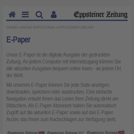
H
M
Su
Be
SIE BEFINDEN SICH HIER:
HOME
›
MEINE EPPSTEINER
›
EPPSTEINER ARCHIV
o
en
ch
nu
m
u
en
tz
E-Paper
e
erf
un
Unser E-Paper ist die digitale Ausgabe der gedruckten
kti
Zeitung. An jedem Computer mit Internetzugang können Sie
on
alle aktuellen Ausgaben bequem online lesen - an jedem Ort
en
der Welt.
Mit unserem E-Paper können Sie jede Seite anzeigen,
downloaden, speichern oder ausdrucken. Eine einfache
Navigation erlaubt Ihnen das Lesen Ihrer Zeitung direkt am
Bildschirm. Als E-Paper-Abonnent haben Sie automatisch
Zugriff auf die aktuellen E-Paper sowie auf das
E-Paper-
Archiv
, das Ihnen zum Nachschlagen zur Verfügung steht.