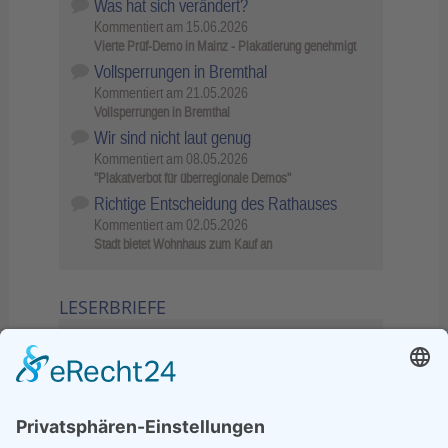
Was hat sich verändert?
Kommentiert am
15.06.2026
Vierte Prüf-Demo in Mainz - Plakatierung genehmigt
Vollsperrungen in Bremthal
Kommentiert am
21.05.2026
Vollsperrungen in Bremthal
Wir sind nicht laut genug
Kommentiert am
08.05.2026
"Plakatverbot für überregionale Demos"
Richtige Entscheidung des Rathauses
Kommentiert am
02.05.2026
Stadt bietet Wohnhaus zum Kauf an
LESERBRIEFE
02.06.2026
Sperrung B455: Kleiner
Grenzverkehr statt weite Wege
21.04.2026
Wenn Bahn-Computer nicht