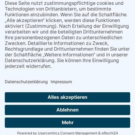
miteinander kommunizieren
11.03.2026
"Plakatverbot für überregionale
Demos"
04.02.2026
Gelbe Tonne – Ein kleiner Blick
über den Tellerand
04.02.2026
Plastikersparnis durch Nutzung
von Gelber Tonne statt Säcken
NACH OBEN
Alle Rechte vorbehalten - Eppsteiner Zeitung Druck- und Verlags-
GmbH
Powered by
native:media
.