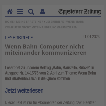
H
M
Su
Be
SIE BEFINDEN SICH HIER:
HOME
›
MEINE EPPSTEINER
›
LESERBRIEFE
› WENN BAHN-
o
en
ch
nu
COMPUTER NICHT MITEINANDER KOMMUNIZIEREN
m
u
en
tz
e
erf
Rubrik:
21.04.2026
LESERBRIEFE
un
Wenn Bahn-Computer nicht
kti
miteinander kommunizieren
on
en
Leserbrief zu unserem Beitrag „Bahn, Baustelle, Brücke“ in
Ausgabe Nr. 14-15/76 vom 2. April zum Thema: Wenn Bahn
und Straßenbau sich in die Quere kommen
Jetzt weiterlesen
Dieser Text ist nur für Abonnenten der Zeitung bzw. Besitzer