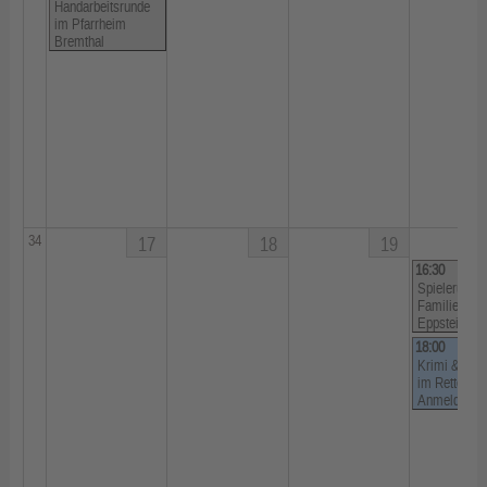
Handarbeitsrunde
im Pfarrheim
Bremthal
34
17
18
19
16:30
Spielerunde
Familienzen
Eppstein
18:00
Krimi & Kuli
im Rettersho
Anmeldung)