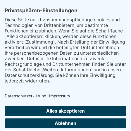
Werbeansprache der Besucher von Internetseiten mit
AddThis-Plugins dient.
Zweck und Umfang der Datenerhebung und die weitere
Verarbeitung und Nutzung der Daten durch AddThis
entnehmen Sie bitte den Datenschutzhinweisen von AddThis:
http://www.addthis.com/privacy/privacy-policy
. Wenn Sie der
Datenerhebung durch AddThis für die Zukunft widersprechen
möchten, können Sie ein sogenanntes Opt-Out-Cookie setzen,
das Sie unter folgendem Link herunterladen können:
http://www.addthis.com/privacy/opt-out
Sie können das Laden
der AddThis Plugins auch mit Add-Ons für Ihren Browser
komplett verhindern, z. B. mit dem Skript-Blocker „NoScript“
(
http://noscript.net/
).
NACH OBEN
Alle Rechte vorbehalten - Eppsteiner Zeitung Druck- und Verlags-
GmbH