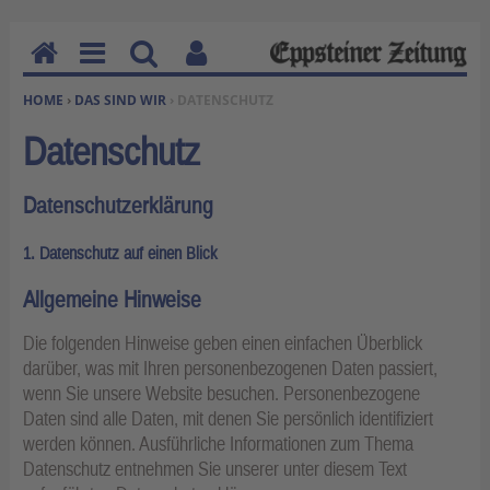
H
M
Su
Be
SIE BEFINDEN SICH HIER:
HOME
›
DAS SIND WIR
› DATENSCHUTZ
o
en
ch
nu
m
u
en
tz
Datenschutz
e
erf
un
Datenschutzerklärung
kti
on
1. Datenschutz auf einen Blick
en
Allgemeine Hinweise
Die folgenden Hinweise geben einen einfachen Überblick
darüber, was mit Ihren personenbezogenen Daten passiert,
wenn Sie unsere Website besuchen. Personenbezogene
Daten sind alle Daten, mit denen Sie persönlich identifiziert
werden können. Ausführliche Informationen zum Thema
Datenschutz entnehmen Sie unserer unter diesem Text