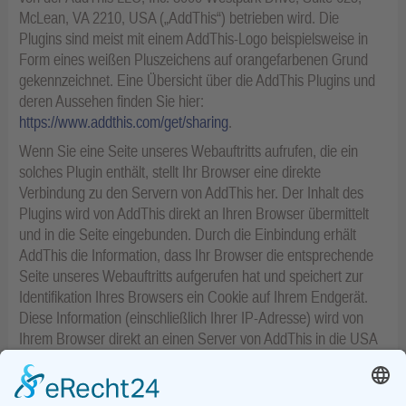
McLean, VA 2210, USA („AddThis“) betrieben wird. Die
Plugins sind meist mit einem AddThis-Logo beispielsweise in
Form eines weißen Pluszeichens auf orangefarbenen Grund
gekennzeichnet. Eine Übersicht über die AddThis Plugins und
deren Aussehen finden Sie hier:
https://www.addthis.com/get/sharing
.
Wenn Sie eine Seite unseres Webauftritts aufrufen, die ein
solches Plugin enthält, stellt Ihr Browser eine direkte
Verbindung zu den Servern von AddThis her. Der Inhalt des
Plugins wird von AddThis direkt an Ihren Browser übermittelt
und in die Seite eingebunden. Durch die Einbindung erhält
AddThis die Information, dass Ihr Browser die entsprechende
Seite unseres Webauftritts aufgerufen hat und speichert zur
Identifikation Ihres Browsers ein Cookie auf Ihrem Endgerät.
Diese Information (einschließlich Ihrer IP-Adresse) wird von
Ihrem Browser direkt an einen Server von AddThis in die USA
übermittelt und dort gespeichert. AddThis verwendet die Daten
zur Erstellung anonymisierter Nutzerprofile, die als Grundlage
für eine personalisierte und interessenbezogene