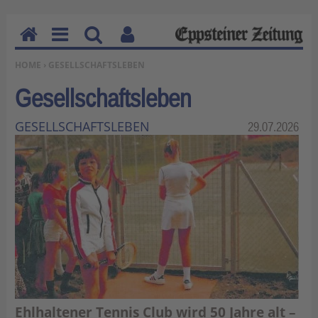
H
M
Su
Be
SIE BEFINDEN SICH HIER:
HOME
› GESELLSCHAFTSLEBEN
o
en
ch
nu
m
u
en
tz
Gesellschaftsleben
e
erf
un
GESELLSCHAFTSLEBEN
Kategorie:
29.07.2026
kti
on
en
Ehlhaltener Tennis Club wird 50 Jahre alt –