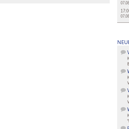
07.0
17:0
07.0
NEU
B
V
V
W
"