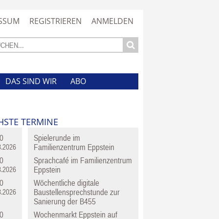
SSUM
REGISTRIEREN
ANMELDEN
DAS SIND WIR
ABO
HSTE TERMINE
0
Spielerunde im
Familienzentrum Eppstein
8.2026
0
Sprachcafé im Familienzentrum
Eppstein
8.2026
0
Wöchentliche digitale
Baustellensprechstunde zur
8.2026
Sanierung der B455
0
Wochenmarkt Eppstein auf