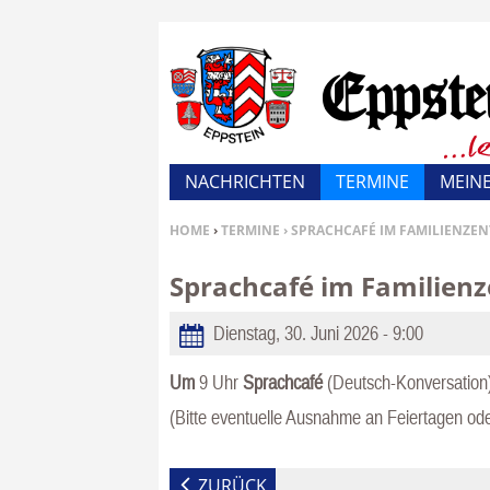
NACHRICHTEN
TERMINE
MEINE
SIE BEFINDEN SICH HIER:
HOME
›
TERMINE
› SPRACHCAFÉ IM FAMILIENZE
Sprachcafé im Familien
Dienstag, 30. Juni 2026 - 9:00
Um
9 Uhr
Sprachcafé
(Deutsch-Konversation)
(Bitte eventuelle Ausnahme an Feiertagen ode
ZURÜCK