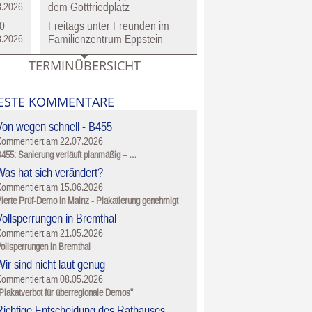
dem Gottfriedplatz
8.2026
0
Freitags unter Freunden im
Familienzentrum Eppstein
8.2026
TERMINÜBERSICHT
ESTE KOMMENTARE
Von wegen schnell - B455
Kommentiert am
22.07.2026
455: Sanierung verläuft planmäßig – …
Was hat sich verändert?
Kommentiert am
15.06.2026
ierte Prüf-Demo in Mainz - Plakatierung genehmigt
Vollsperrungen in Bremthal
Kommentiert am
21.05.2026
ollsperrungen in Bremthal
ir sind nicht laut genug
Kommentiert am
08.05.2026
Plakatverbot für überregionale Demos"
Richtige Entscheidung des Rathauses