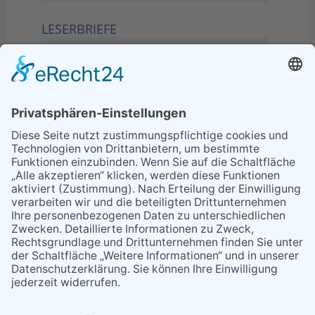
LESERBRIEFE
02.06.2026
Sperrung B455: Kleiner
Grenzverkehr statt weite Wege
21.04.2026
Wenn Bahn-Computer nicht
miteinander kommunizieren
11.03.2026
"Plakatverbot für überregionale
Demos"
04.02.2026
Gelbe Tonne – Ein kleiner Blick
über den Tellerand
04.02.2026
Plastikersparnis durch Nutzung
von Gelber Tonne statt Säcken