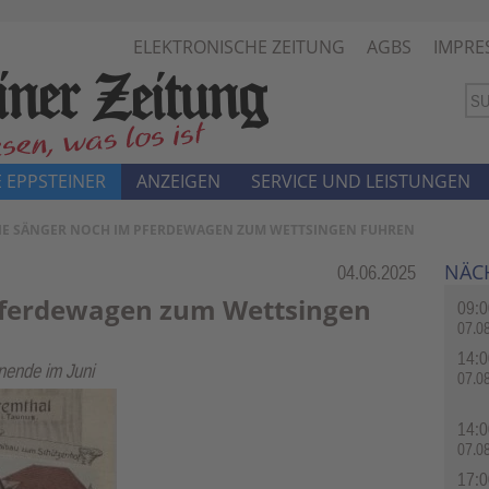
ELEKTRONISCHE ZEITUNG
AGBS
IMPRE
 EPPSTEINER
ANZEIGEN
SERVICE UND LEISTUNGEN
DIE SÄNGER NOCH IM PFERDEWAGEN ZUM WETTSINGEN FUHREN
NÄC
Rubrik:
04.06.2025
 Pferdewagen zum Wettsingen
09:0
07.0
14:0
nende im Juni
07.0
14:0
07.0
17:0