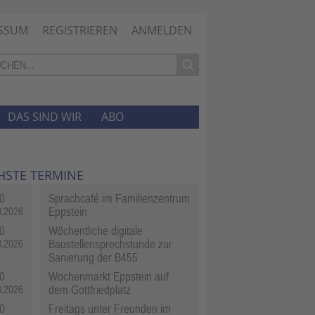
SSUM
REGISTRIEREN
ANMELDEN
DAS SIND WIR
ABO
HSTE TERMINE
0
Sprachcafé im Familienzentrum
Eppstein
8.2026
0
Wöchentliche digitale
Baustellensprechstunde zur
8.2026
Sanierung der B455
0
Wochenmarkt Eppstein auf
dem Gottfriedplatz
8.2026
0
Freitags unter Freunden im