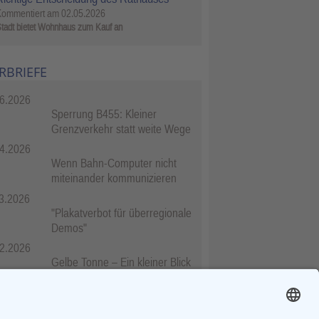
Kommentiert am
02.05.2026
tadt bietet Wohnhaus zum Kauf an
RBRIEFE
6.2026
Sperrung B455: Kleiner
Grenzverkehr statt weite Wege
4.2026
Wenn Bahn-Computer nicht
miteinander kommunizieren
3.2026
"Plakatverbot für überregionale
Demos"
2.2026
Gelbe Tonne – Ein kleiner Blick
über den Tellerand
2.2026
Plastikersparnis durch Nutzung