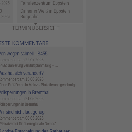
Familienzentrum Eppstein
8.2026
0
Dinner in Weiß in Eppstein
Burgnähe
8.2026
TERMINÜBERSICHT
ESTE KOMMENTARE
Von wegen schnell - B455
Kommentiert am
22.07.2026
455: Sanierung verläuft planmäßig – …
Was hat sich verändert?
Kommentiert am
15.06.2026
ierte Prüf-Demo in Mainz - Plakatierung genehmigt
Vollsperrungen in Bremthal
Kommentiert am
21.05.2026
ollsperrungen in Bremthal
ir sind nicht laut genug
Kommentiert am
08.05.2026
Plakatverbot für überregionale Demos"
Richtige Entscheidung des Rathauses