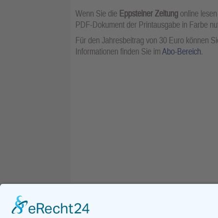
Wenn Sie die
Eppsteiner Zeitung
online lesen
PDF-Dokument der Printausgabe in Farbe n
Für den Jahresbeitrag von 30 Euro können Sie
Informationen finden Sie im
Abo-Bereich
.