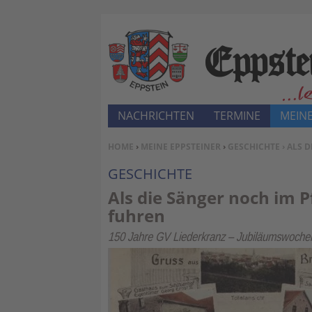
NACHRICHTEN
TERMINE
MEINE
SIE BEFINDEN SICH HIER:
HOME
›
MEINE EPPSTEINER
›
GESCHICHTE
› ALS 
GESCHICHTE
Als die Sänger noch im
fuhren
150 Jahre GV Liederkranz – Jubiläumswoche