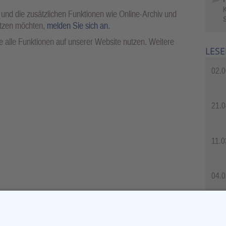
 und die zusätzlichen Funktionen wie Online-Archiv und
S
utzen möchten,
melden Sie sich an
.
 alle Funktionen auf unserer Website nutzen. Weitere
LESE
02.0
21.0
11.0
04.0
04.0