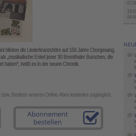
07.0
18:0
08.0
NEU
ni blicken die Liederkranzchöre auf 150 Jahre Chorgesang,
ls „musikalische Enkel jener 30 Bremthaler Burschen, die
t haben“, heißt es in der neuen Chronik.
B
V
g bzw. Besitzer unseres Online-Abos kostenlos zugänglich.
V
Abonnement
W
bestellen
"