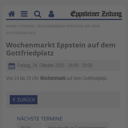
H
M
Su
Be
SIE BEFINDEN SICH HIER:
HOME
›
TERMINE
› WOCHENMARKT EPPSTEIN AUF DEM
o
en
ch
nu
GOTTFRIEDPLATZ
m
u
en
tz
e
erf
Wochenmarkt Eppstein auf dem
un
Gottfriedplatz
kti
on
Freitag, 24. Oktober 2025 -
14:00
-
19:00
en
Von 14 bis 19 Uhr
Wochenmarkt
auf dem Gottfriedplatz.
ZURÜCK
NÄCHSTE TERMINE
09:00
Sprachcafé im Familienzentrum