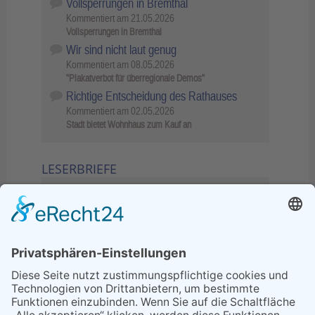
Vollsperrungen in Bremthal
Kommentiert am
21.05.2026
Vollsperrungen in Bremthal
Wir sind nicht laut genug
Kommentiert am
08.05.2026
"Plakatverbot für überregionale Demos"
Richtige Entscheidung des Rathauses
Kommentiert am
02.05.2026
Stadt bietet Wohnhaus zum Kauf an
LESERBRIEFE
02.06.2026
Sperrung B455: Kleiner
Grenzverkehr statt weite Wege
21.04.2026
Wenn Bahn-Computer nicht
miteinander kommunizieren
11.03.2026
"Plakatverbot für überregionale