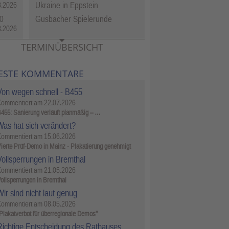
Ukraine in Eppstein
8.2026
0
Gusbacher Spielerunde
8.2026
TERMINÜBERSICHT
ESTE KOMMENTARE
Von wegen schnell - B455
Kommentiert am
22.07.2026
455: Sanierung verläuft planmäßig – …
Was hat sich verändert?
Kommentiert am
15.06.2026
ierte Prüf-Demo in Mainz - Plakatierung genehmigt
Vollsperrungen in Bremthal
Kommentiert am
21.05.2026
ollsperrungen in Bremthal
ir sind nicht laut genug
Kommentiert am
08.05.2026
Plakatverbot für überregionale Demos"
Richtige Entscheidung des Rathauses