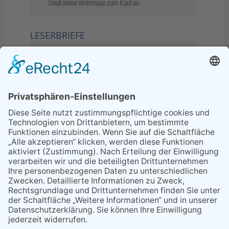
Stadt bietet Wohnhaus zum Kauf an
LESERBRIEFE
02.06.2026
Sperrung B455: Kleiner
Grenzverkehr statt weite Wege
21.04.2026
Wenn Bahn-Computer nicht
miteinander kommunizieren
11.03.2026
"Plakatverbot für überregionale
Demos"
04.02.2026
Gelbe Tonne – Ein kleiner Blick
über den Tellerand
04.02.2026
Plastikersparnis durch Nutzung
von Gelber Tonne statt Säcken