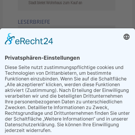
Stadt bietet Wohnhaus zum Kauf an
LESERBRIEFE
02.06.2026
Sperrung B455: Kleiner
Grenzverkehr statt weite Wege
21.04.2026
Wenn Bahn-Computer nicht
miteinander kommunizieren
11.03.2026
"Plakatverbot für überregionale
Demos"
04.02.2026
Gelbe Tonne – Ein kleiner Blick
über den Tellerand
04.02.2026
Plastikersparnis durch Nutzung
von Gelber Tonne statt Säcken