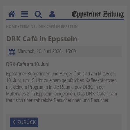
H
M
Su
Be
SIE BEFINDEN SICH HIER:
HOME
›
TERMINE
› DRK CAFÉ IN EPPSTEIN
o
en
ch
nu
m
u
en
tz
DRK Café in Eppstein
e
erf
un
Mittwoch, 10. Juni 2026 - 15:00
kti
on
DRK-Café am 10. Juni
en
Eppsteiner Bürgerinnen und Bürger Ü60 sind am Mittwoch,
10. Juni, um 15 Uhr zu einem gemütlichen Kaffeekränzchen
mit kleinem Programm in die Räume des DRK, In der
Müllerwies 2, in Eppstein, eingeladen. Das DRK-Café Team
freut sich über zahlreiche Besucherinnen und Besucher.
ZURÜCK