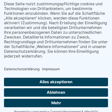
miteinander kommunizieren
11.03.2026
"Plakatverbot für überregionale
Demos"
04.02.2026
Gelbe Tonne – Ein kleiner Blick
über den Tellerand
04.02.2026
Plastikersparnis durch Nutzung
von Gelber Tonne statt Säcken
NACH OBEN
Alle Rechte vorbehalten - Eppsteiner Zeitung Druck- und Verlags-
GmbH
Powered by
native:media
.