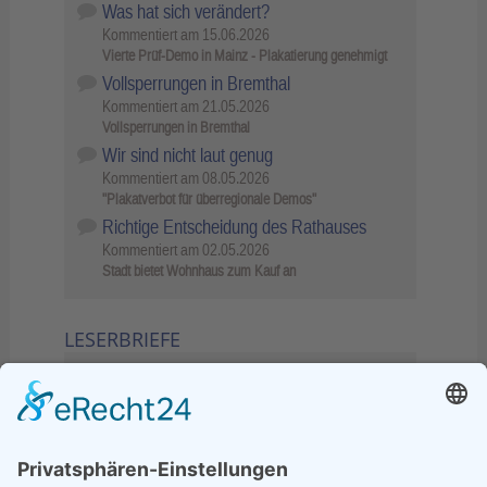
Was hat sich verändert?
Kommentiert am
15.06.2026
Vierte Prüf-Demo in Mainz - Plakatierung genehmigt
Vollsperrungen in Bremthal
Kommentiert am
21.05.2026
Vollsperrungen in Bremthal
Wir sind nicht laut genug
Kommentiert am
08.05.2026
"Plakatverbot für überregionale Demos"
Richtige Entscheidung des Rathauses
Kommentiert am
02.05.2026
Stadt bietet Wohnhaus zum Kauf an
LESERBRIEFE
02.06.2026
Sperrung B455: Kleiner
Grenzverkehr statt weite Wege
21.04.2026
Wenn Bahn-Computer nicht