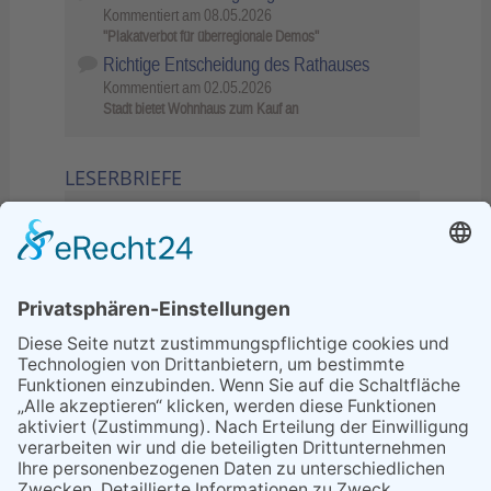
Kommentiert am
08.05.2026
"Plakatverbot für überregionale Demos"
Richtige Entscheidung des Rathauses
Kommentiert am
02.05.2026
Stadt bietet Wohnhaus zum Kauf an
LESERBRIEFE
02.06.2026
Sperrung B455: Kleiner
Grenzverkehr statt weite Wege
21.04.2026
Wenn Bahn-Computer nicht
miteinander kommunizieren
11.03.2026
"Plakatverbot für überregionale
Demos"
04.02.2026
Gelbe Tonne – Ein kleiner Blick