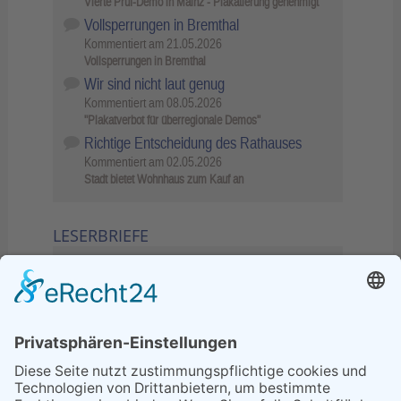
Vierte Prüf-Demo in Mainz - Plakatierung genehmigt
Vollsperrungen in Bremthal
Kommentiert am
21.05.2026
Vollsperrungen in Bremthal
Wir sind nicht laut genug
Kommentiert am
08.05.2026
"Plakatverbot für überregionale Demos"
Richtige Entscheidung des Rathauses
Kommentiert am
02.05.2026
Stadt bietet Wohnhaus zum Kauf an
LESERBRIEFE
02.06.2026
Sperrung B455: Kleiner
Grenzverkehr statt weite Wege
21.04.2026
Wenn Bahn-Computer nicht
miteinander kommunizieren
11.03.2026