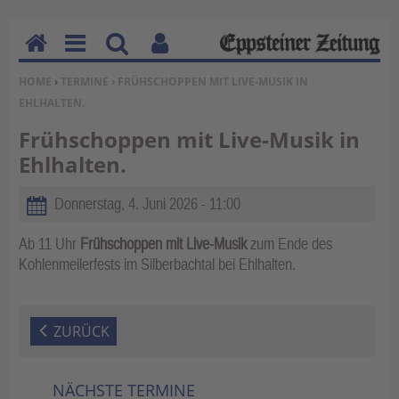
H
M
Su
Be
SIE BEFINDEN SICH HIER:
HOME
›
TERMINE
› FRÜHSCHOPPEN MIT LIVE-MUSIK IN
o
en
ch
nu
EHLHALTEN.
m
u
en
tz
e
erf
Frühschoppen mit Live-Musik in
un
Ehlhalten.
kti
on
Donnerstag, 4. Juni 2026 - 11:00
en
Ab 11 Uhr
Frühschoppen mit Live-Musik
zum Ende des
Kohlenmeilerfests im Silberbachtal bei Ehlhalten.
ZURÜCK
NÄCHSTE TERMINE