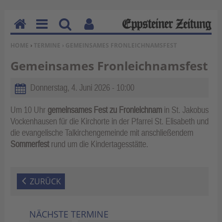
H
M
Su
Be
SIE BEFINDEN SICH HIER:
HOME
›
TERMINE
› GEMEINSAMES FRONLEICHNAMSFEST
o
en
ch
nu
m
u
en
tz
Gemeinsames Fronleichnamsfest
e
erf
un
Donnerstag, 4. Juni 2026 - 10:00
kti
on
Um 10 Uhr
gemeinsames Fest zu Fronleichnam
in St. Jakobus
Vockenhausen für die Kirchorte in der Pfarrei St. Elisabeth und
en
die evangelische Talkirchengemeinde mit anschließendem
Sommerfest
rund um die Kindertagesstätte.
ZURÜCK
NÄCHSTE TERMINE