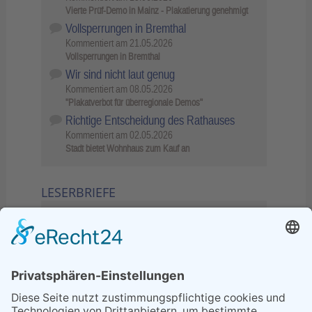
Vierte Prüf-Demo in Mainz - Plakatierung genehmigt
Vollsperrungen in Bremthal
Kommentiert am
21.05.2026
Vollsperrungen in Bremthal
Wir sind nicht laut genug
Kommentiert am
08.05.2026
"Plakatverbot für überregionale Demos"
Richtige Entscheidung des Rathauses
Kommentiert am
02.05.2026
Stadt bietet Wohnhaus zum Kauf an
LESERBRIEFE
02.06.2026
Sperrung B455: Kleiner
Grenzverkehr statt weite Wege
21.04.2026
Wenn Bahn-Computer nicht
miteinander kommunizieren