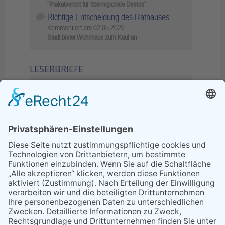
"Plakatverbot für überregionale Demos"
Richtige Entscheidung des Rathauses
Kommentiert am
02.05.2026
Stadt bietet Wohnhaus zum Kauf an
LESERBRIEFE
02.06.2026
Sperrung B455: Kleiner
Grenzverkehr statt weite Wege
21.04.2026
Wenn Bahn-Computer nicht
miteinander kommunizieren
11.03.2026
"Plakatverbot für überregionale
Demos"
04.02.2026
Gelbe Tonne – Ein kleiner Blick
über den Tellerand