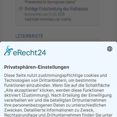
"Plakatverbot für überregionale Demos"
Richtige Entscheidung des Rathauses
Kommentiert am
02.05.2026
Stadt bietet Wohnhaus zum Kauf an
LESERBRIEFE
02.06.2026
Sperrung B455: Kleiner
Grenzverkehr statt weite Wege
21.04.2026
Wenn Bahn-Computer nicht
miteinander kommunizieren
11.03.2026
"Plakatverbot für überregionale
Demos"
04.02.2026
Gelbe Tonne – Ein kleiner Blick
über den Tellerand