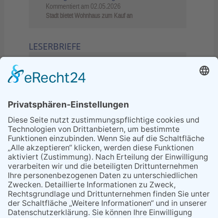
Kommentiert am
02.05.2026
Stadt bietet Wohnhaus zum Kauf an
LESERBRIEFE
02.06.2026
Sperrung B455: Kleiner
Grenzverkehr statt weite Wege
21.04.2026
Wenn Bahn-Computer nicht
miteinander kommunizieren
11.03.2026
"Plakatverbot für überregionale
Demos"
04.02.2026
Gelbe Tonne – Ein kleiner Blick
über den Tellerand
04.02.2026
Plastikersparnis durch Nutzung