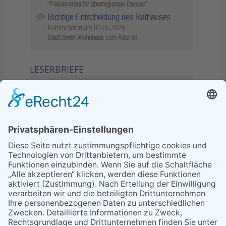
"Plakatverbot für überregionale Demos"
Richtige Entscheidung des Rathauses
Kommentiert am
02.05.2026
Stadt bietet Wohnhaus zum Kauf an
LESERBRIEFE
02.06.2026
Sperrung B455: Kleiner
Grenzverkehr statt weite Wege
21.04.2026
Wenn Bahn-Computer nicht
miteinander kommunizieren
11.03.2026
"Plakatverbot für überregionale
Demos"
04.02.2026
Gelbe Tonne – Ein kleiner Blick
über den Tellerand