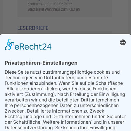
Kommentiert am
02.05.2026
Stadt bietet Wohnhaus zum Kauf an
LESERBRIEFE
02.06.2026
Sperrung B455: Kleiner
Grenzverkehr statt weite Wege
21.04.2026
Wenn Bahn-Computer nicht
miteinander kommunizieren
11.03.2026
"Plakatverbot für überregionale
Demos"
04.02.2026
Gelbe Tonne – Ein kleiner Blick
über den Tellerand
04.02.2026
Plastikersparnis durch Nutzung