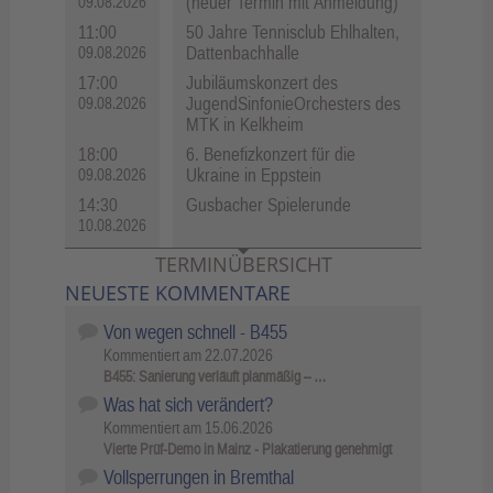
(neuer Termin mit Anmeldung)
09.08.2026
11:00
50 Jahre Tennisclub Ehlhalten,
Dattenbachhalle
09.08.2026
17:00
Jubiläumskonzert des
JugendSinfonieOrchesters des
09.08.2026
MTK in Kelkheim
18:00
6. Benefizkonzert für die
Ukraine in Eppstein
09.08.2026
14:30
Gusbacher Spielerunde
10.08.2026
TERMINÜBERSICHT
NEUESTE KOMMENTARE
Von wegen schnell - B455
Kommentiert am
22.07.2026
B455: Sanierung verläuft planmäßig – …
Was hat sich verändert?
Kommentiert am
15.06.2026
Vierte Prüf-Demo in Mainz - Plakatierung genehmigt
Vollsperrungen in Bremthal