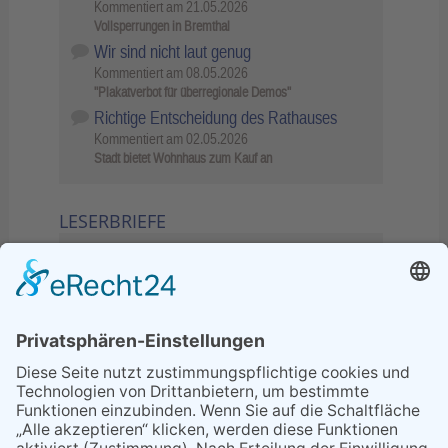
Kommentiert am
21.05.2026
Vollsperrungen in Bremthal
Wir sind nicht laut genug
Kommentiert am
08.05.2026
"Plakatverbot für überregionale Demos"
Richtige Entscheidung des Rathauses
Kommentiert am
02.05.2026
Stadt bietet Wohnhaus zum Kauf an
LESERBRIEFE
02.06.2026
Sperrung B455: Kleiner
Grenzverkehr statt weite Wege
21.04.2026
Wenn Bahn-Computer nicht
miteinander kommunizieren
11.03.2026
"Plakatverbot für überregionale
Demos"