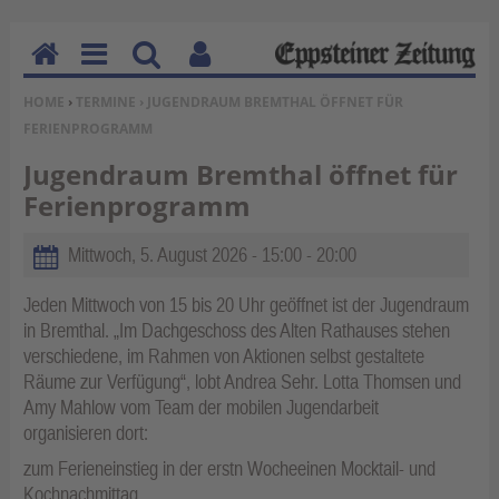
H
M
Su
Be
SIE BEFINDEN SICH HIER:
HOME
›
TERMINE
› JUGENDRAUM BREMTHAL ÖFFNET FÜR
o
en
ch
nu
FERIENPROGRAMM
m
u
en
tz
e
erf
Jugendraum Bremthal öffnet für
un
Ferienprogramm
kti
on
Mittwoch, 5. August 2026 -
15:00
-
20:00
en
Jeden Mittwoch von 15 bis 20 Uhr geöffnet ist der Jugendraum
in Bremthal. „Im Dachgeschoss des Alten Rathauses stehen
verschiedene, im Rahmen von Aktionen selbst gestaltete
Räume zur Verfügung“, lobt An­drea Sehr. Lotta Thomsen und
Amy Mahlow vom Team der mobilen Jugendarbeit
organisieren dort:
zum Ferieneinstieg in der erstn Wocheeinen Mocktail- und
Kochnachmittag,