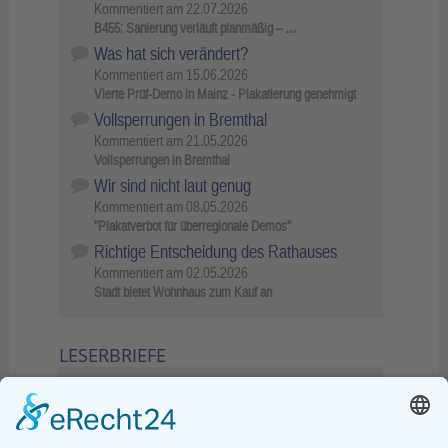
Kommentiert am
22.07.2026
B455: Sanierung verläuft planmäßig – …
Was hat sich verändert?
Kommentiert am
15.06.2026
Vierte Prüf-Demo in Mainz - Plakatierung genehmigt
Vollsperrungen in Bremthal
Kommentiert am
21.05.2026
Vollsperrungen in Bremthal
Wir sind nicht laut genug
Kommentiert am
08.05.2026
"Plakatverbot für überregionale Demos"
Richtige Entscheidung des Rathauses
Kommentiert am
02.05.2026
Stadt bietet Wohnhaus zum Kauf an
LESERBRIEFE
02.06.2026
Sperrung B455: Kleiner
Grenzverkehr statt weite Wege