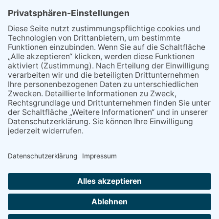
21.04.2026
Wenn Bahn-Computer nicht
miteinander kommunizieren
11.03.2026
"Plakatverbot für überregionale
Demos"
04.02.2026
Gelbe Tonne – Ein kleiner Blick
über den Tellerand
04.02.2026
Plastikersparnis durch Nutzung
von Gelber Tonne statt Säcken
NACH OBEN
Alle Rechte vorbehalten - Eppsteiner Zeitung Druck- und Verlags-
GmbH