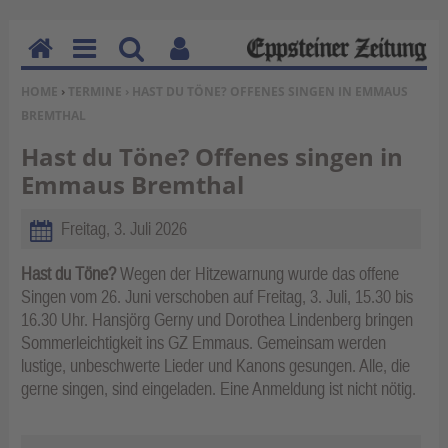
H
M
Su
Be
SIE BEFINDEN SICH HIER:
HOME
›
TERMINE
› HAST DU TÖNE? OFFENES SINGEN IN EMMAUS
o
en
ch
nu
BREMTHAL
m
u
en
tz
e
erf
Hast du Töne? Offenes singen in
un
Emmaus Bremthal
kti
on
Freitag, 3. Juli 2026
en
Hast du Töne?
Wegen der Hitzewarnung wurde das offene
Singen vom 26. Juni verschoben auf Freitag, 3. Juli, 15.30 bis
16.30 Uhr. Hansjörg Gerny und Dorothea Lindenberg bringen
Sommerleichtigkeit ins GZ Emmaus. Gemeinsam werden
lustige, unbeschwerte Lieder und Kanons gesungen. Alle, die
gerne singen, sind eingeladen. Eine Anmeldung ist nicht nötig.