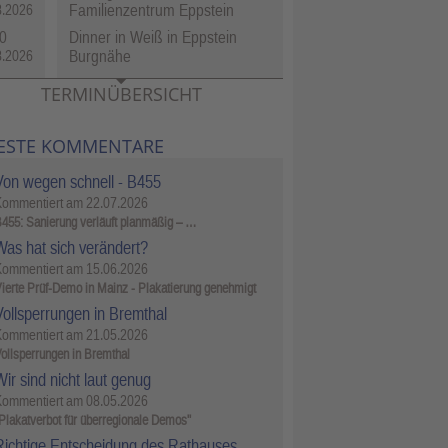
Familienzentrum Eppstein
8.2026
0
Dinner in Weiß in Eppstein
Burgnähe
8.2026
TERMINÜBERSICHT
ESTE KOMMENTARE
Von wegen schnell - B455
Kommentiert am
22.07.2026
455: Sanierung verläuft planmäßig – …
Was hat sich verändert?
Kommentiert am
15.06.2026
ierte Prüf-Demo in Mainz - Plakatierung genehmigt
Vollsperrungen in Bremthal
Kommentiert am
21.05.2026
ollsperrungen in Bremthal
ir sind nicht laut genug
Kommentiert am
08.05.2026
Plakatverbot für überregionale Demos"
Richtige Entscheidung des Rathauses