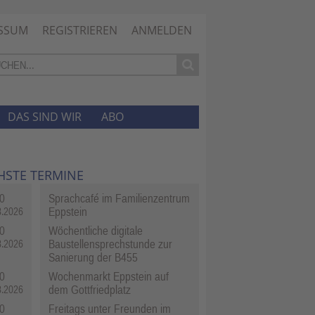
SSUM
REGISTRIEREN
ANMELDEN
DAS SIND WIR
ABO
HSTE TERMINE
0
Sprachcafé im Familienzentrum
Eppstein
8.2026
0
Wöchentliche digitale
Baustellensprechstunde zur
8.2026
Sanierung der B455
0
Wochenmarkt Eppstein auf
dem Gottfriedplatz
8.2026
0
Freitags unter Freunden im