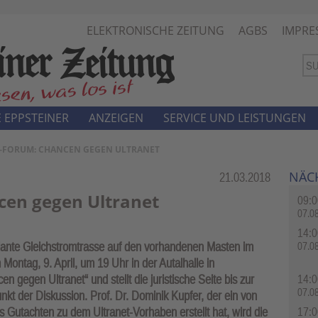
ELEKTRONISCHE ZEITUNG
AGBS
IMPRE
 EPPSTEINER
ANZEIGEN
SERVICE UND LEISTUNGEN
ET-FORUM: CHANCEN GEGEN ULTRANET
NÄC
Rubrik:
21.03.2018
cen gegen Ultranet
09:0
07.0
14:0
plante Gleichstromtrasse auf den vorhandenen Masten im
07.0
Montag, 9. April, um 19 Uhr in der Autalhalle in
n gegen Ultranet“ und stellt die juristische Seite bis zur
14:0
07.0
nkt der Diskussion. Prof. Dr. Dominik Kupfer, der ein von
Gutachten zu dem Ultranet-Vorhaben erstellt hat, wird die
17:0