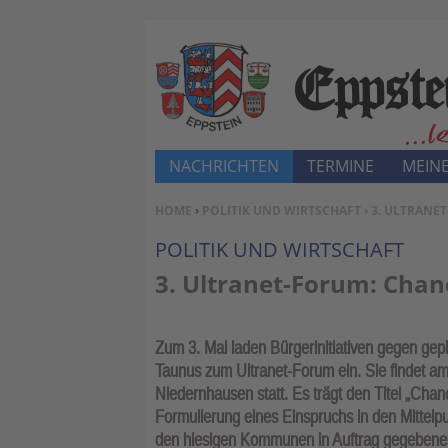
NACHRICHTEN
TERMINE
MEINE
SIE BEFINDEN SICH HIER:
HOME
›
POLITIK UND WIRTSCHAFT
› 3. ULTRAN
POLITIK UND WIRTSCHAFT
3. Ultranet-Forum: Chan
Zum 3. Mal laden Bürgerinitiativen gegen ge
Taunus zum Ultranet-Forum ein. Sie findet am 
Niedernhausen statt. Es trägt den Titel „Chance
Formulierung eines Einspruchs in den Mittelpu
den hiesigen Kommunen in Auftrag gegebenes 