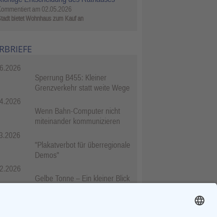
Kommentiert am
02.05.2026
tadt bietet Wohnhaus zum Kauf an
RBRIEFE
6.2026
Sperrung B455: Kleiner
Grenzverkehr statt weite Wege
4.2026
Wenn Bahn-Computer nicht
miteinander kommunizieren
3.2026
"Plakatverbot für überregionale
Demos"
2.2026
Gelbe Tonne – Ein kleiner Blick
über den Tellerand
2.2026
Plastikersparnis durch Nutzung