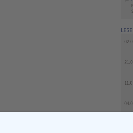
S
LESE
02.0
21.0
11.0
04.0
04.0