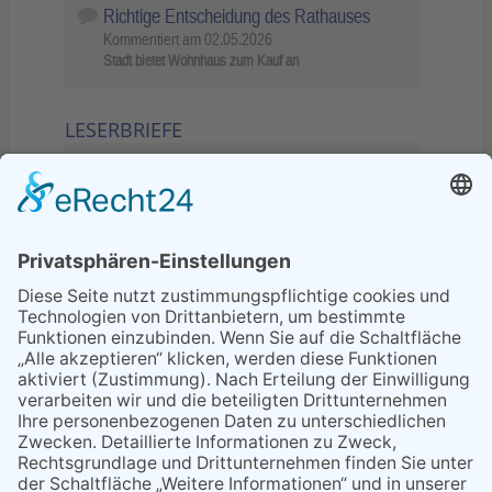
Richtige Entscheidung des Rathauses
Kommentiert am
02.05.2026
Stadt bietet Wohnhaus zum Kauf an
LESERBRIEFE
02.06.2026
Sperrung B455: Kleiner
Grenzverkehr statt weite Wege
21.04.2026
Wenn Bahn-Computer nicht
miteinander kommunizieren
11.03.2026
"Plakatverbot für überregionale
Demos"
04.02.2026
Gelbe Tonne – Ein kleiner Blick
über den Tellerand
04.02.2026