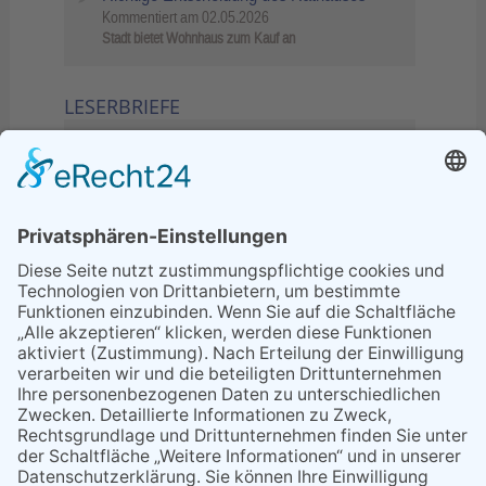
Kommentiert am
02.05.2026
Stadt bietet Wohnhaus zum Kauf an
LESERBRIEFE
02.06.2026
Sperrung B455: Kleiner
Grenzverkehr statt weite Wege
21.04.2026
Wenn Bahn-Computer nicht
miteinander kommunizieren
11.03.2026
"Plakatverbot für überregionale
Demos"
04.02.2026
Gelbe Tonne – Ein kleiner Blick
über den Tellerand
04.02.2026
Plastikersparnis durch Nutzung