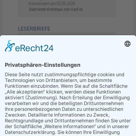
Kommentiert am
02.05.2026
Stadt bietet Wohnhaus zum Kauf an
LESERBRIEFE
02.06.2026
Sperrung B455: Kleiner
Grenzverkehr statt weite Wege
21.04.2026
Wenn Bahn-Computer nicht
miteinander kommunizieren
11.03.2026
"Plakatverbot für überregionale
Demos"
04.02.2026
Gelbe Tonne – Ein kleiner Blick
über den Tellerand
04.02.2026
Plastikersparnis durch Nutzung