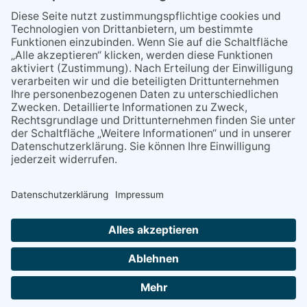
Wenn Bahn-Computer nicht
miteinander kommunizieren
11.03.2026
"Plakatverbot für überregionale
Demos"
04.02.2026
Gelbe Tonne – Ein kleiner Blick
über den Tellerand
04.02.2026
Plastikersparnis durch Nutzung
von Gelber Tonne statt Säcken
NACH OBEN
Alle Rechte vorbehalten - Eppsteiner Zeitung Druck- und Verlags-
GmbH