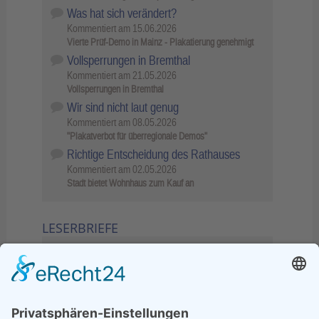
Was hat sich verändert?
Kommentiert am
15.06.2026
Vierte Prüf-Demo in Mainz - Plakatierung genehmigt
Vollsperrungen in Bremthal
Kommentiert am
21.05.2026
Vollsperrungen in Bremthal
Wir sind nicht laut genug
Kommentiert am
08.05.2026
"Plakatverbot für überregionale Demos"
Richtige Entscheidung des Rathauses
Kommentiert am
02.05.2026
Stadt bietet Wohnhaus zum Kauf an
LESERBRIEFE
02.06.2026
Sperrung B455: Kleiner
Grenzverkehr statt weite Wege
21.04.2026