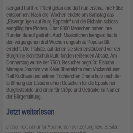
Isengard hat ihre Pflicht getan und darf nun erstmal ihre Füße
entspannen: Nach drei Wochen endete am Samstag das
„Eisvergnügen auf Burg Eppstein“ und die Eisbahn schloss
endgültig ihre Pforten. Über 8000 Menschen haben ihre
Runden darauf gedreht. Auch Maskottchen Isengard hat in
den vergangenen drei Wochen ungeahnte Popula-rität
erreicht. Die Plakate, auf denen sie sternenstäubend vor der
Burgruine Schlittschuh läuft, fanden reißenden Absatz. Am
Donnerstag wurde der 7500. Besucher begrüßt: Eisbahn-
Manager Joachim von Kéler überreichte dem Vockenhäuser
Ralf Kotthaus und seinem Töchterchen Emma kurz nach der
Eröffnung der Eisbahn einen Gutschein für die Eppsteiner
Burgfestspiele und einen für Crêpe und Getränke im Namen
der Bürgerstiftung.
Jetzt weiterlesen
Dieser Text ist nur für Abonnenten der Zeitung bzw. Besitzer