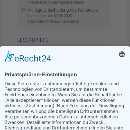
"Plakatverbot für überregionale Demos"
Richtige Entscheidung des Rathauses
Kommentiert am
02.05.2026
Stadt bietet Wohnhaus zum Kauf an
LESERBRIEFE
02.06.2026
Sperrung B455: Kleiner
Grenzverkehr statt weite Wege
21.04.2026
Wenn Bahn-Computer nicht
miteinander kommunizieren
11.03.2026
"Plakatverbot für überregionale
Demos"
04.02.2026
Gelbe Tonne – Ein kleiner Blick
über den Tellerand