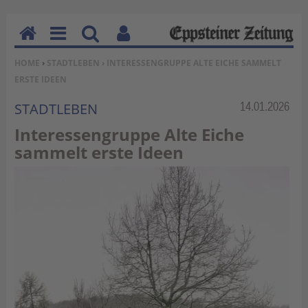
H
M
Su
Be
SIE BEFINDEN SICH HIER:
HOME
›
STADTLEBEN
› INTERESSENGRUPPE ALTE EICHE SAMMELT
o
en
ch
nu
ERSTE IDEEN
m
u
en
tz
e
erf
Rubrik:
14.01.2026
STADTLEBEN
un
Interessengruppe Alte Eiche
kti
sammelt erste Ideen
on
en