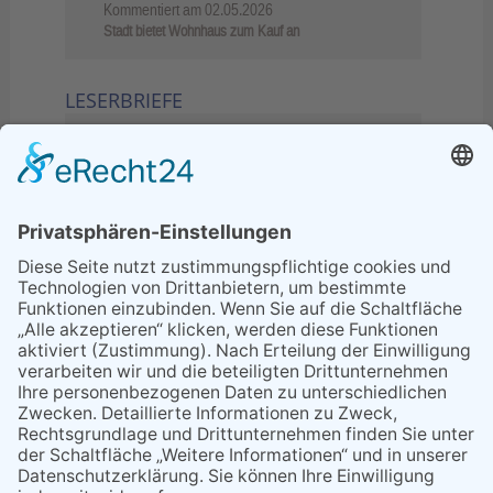
Kommentiert am
02.05.2026
Stadt bietet Wohnhaus zum Kauf an
LESERBRIEFE
02.06.2026
Sperrung B455: Kleiner
Grenzverkehr statt weite Wege
21.04.2026
Wenn Bahn-Computer nicht
miteinander kommunizieren
11.03.2026
"Plakatverbot für überregionale
Demos"
04.02.2026
Gelbe Tonne – Ein kleiner Blick
über den Tellerand
04.02.2026
Plastikersparnis durch Nutzung