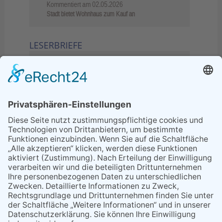
Kommentiert am
02.05.2026
Stadt bietet Wohnhaus zum Kauf an
LESERBRIEFE
02.06.2026
Sperrung B455: Kleiner
Grenzverkehr statt weite Wege
21.04.2026
Wenn Bahn-Computer nicht
miteinander kommunizieren
11.03.2026
"Plakatverbot für überregionale
Demos"
04.02.2026
Gelbe Tonne – Ein kleiner Blick
über den Tellerand
04.02.2026
Plastikersparnis durch Nutzung