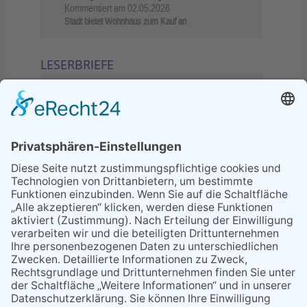
Kommentiert am
02.05.2026
Stadt bietet Wohnhaus zum Kauf an
LESERBRIEFE
02.06.2026
Sperrung B455: Kleiner
Grenzverkehr statt weite Wege
21.04.2026
Wenn Bahn-Computer nicht
miteinander kommunizieren
11.03.2026
"Plakatverbot für überregionale
Demos"
04.02.2026
Gelbe Tonne – Ein kleiner Blick
über den Tellerand
04.02.2026
Plastikersparnis durch Nutzung