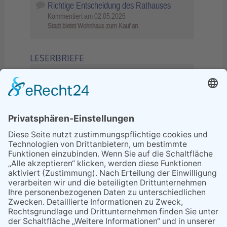
Richtige Entscheidung des Rathauses
Kommentiert am
02.05.2026
Stadt bietet Wohnhaus zum Kauf an
LESERBRIEFE
02.06.2026
Sperrung B455: Kleiner
Grenzverkehr statt weite Wege
21.04.2026
Wenn Bahn-Computer nicht
miteinander kommunizieren
11.03.2026
"Plakatverbot für überregionale
Demos"
04.02.2026
Gelbe Tonne – Ein kleiner Blick
über den Tellerand
04.02.2026