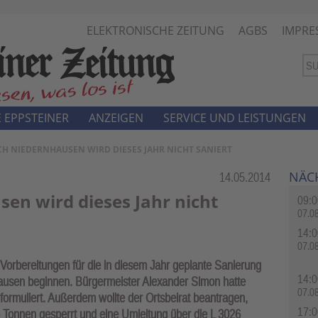
ELEKTRONISCHE ZEITUNG
AGBS
IMPRE
 EPPSTEINER
ANZEIGEN
SERVICE UND LEISTUNGEN
CH NIEDERNHAUSEN WIRD DIESES JAHR NICHT SANIERT
NÄC
Rubrik:
14.05.2014
en wird dieses Jahr nicht
09:0
07.0
14:0
07.0
 Vorbereitungen für die in diesem Jahr geplante Sanierung
14:0
ausen beginnen. Bürgermeister Alexander Simon hatte
07.0
formuliert. Außerdem wollte der Ortsbeirat beantragen,
17:0
 Tonnen gesperrt und eine Umleitung über die L 3026