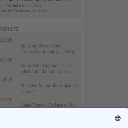
Kommentiert am
02.05.2026
tadt bietet Wohnhaus zum Kauf an
RBRIEFE
6.2026
Sperrung B455: Kleiner
Grenzverkehr statt weite Wege
4.2026
Wenn Bahn-Computer nicht
miteinander kommunizieren
3.2026
"Plakatverbot für überregionale
Demos"
2.2026
Gelbe Tonne – Ein kleiner Blick
über den Tellerand
2.2026
Plastikersparnis durch Nutzung