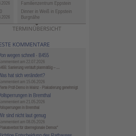
Familienzentrum Eppstein
8.2026
0
Dinner in Weiß in Eppstein
Burgnähe
8.2026
TERMINÜBERSICHT
ESTE KOMMENTARE
Von wegen schnell - B455
Kommentiert am
22.07.2026
455: Sanierung verläuft planmäßig – …
Was hat sich verändert?
Kommentiert am
15.06.2026
ierte Prüf-Demo in Mainz - Plakatierung genehmigt
Vollsperrungen in Bremthal
Kommentiert am
21.05.2026
ollsperrungen in Bremthal
ir sind nicht laut genug
Kommentiert am
08.05.2026
Plakatverbot für überregionale Demos"
Richtige Entscheidung des Rathauses