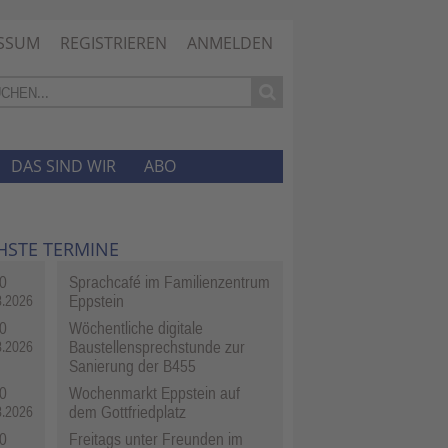
SSUM
REGISTRIEREN
ANMELDEN
DAS SIND WIR
ABO
HSTE TERMINE
0
Sprachcafé im Familienzentrum
Eppstein
8.2026
0
Wöchentliche digitale
Baustellensprechstunde zur
8.2026
Sanierung der B455
0
Wochenmarkt Eppstein auf
dem Gottfriedplatz
8.2026
0
Freitags unter Freunden im