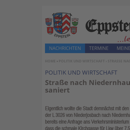
NACHRICHTEN
TERMINE
MEINE
SIE BEFINDEN SICH HIER:
HOME
›
POLITIK UND WIRTSCHAFT
› STRASSE NA
POLITIK UND WIRTSCHAFT
Straße nach Niedernhaus
saniert
Eigentlich wollte die Stadt demnächst mit den
der L 3026 von Niederjosbach nach Niedernh
bereits eine Anfrage ans Verkehrsministerium 
dass die schmale Kirchgasse für Lkw über 7,5