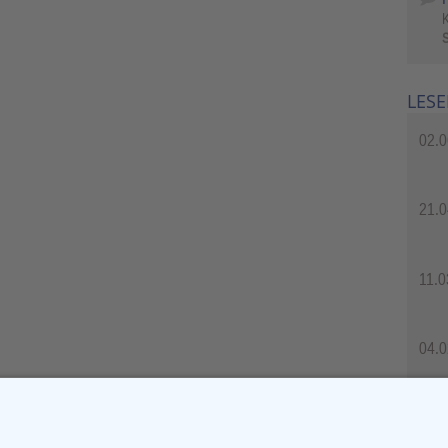
S
LESE
02.0
21.0
11.0
04.0
04.0