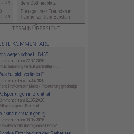
dem Gottfriedplatz
8.2026
0
Freitags unter Freunden im
Familienzentrum Eppstein
8.2026
TERMINÜBERSICHT
ESTE KOMMENTARE
Von wegen schnell - B455
Kommentiert am
22.07.2026
455: Sanierung verläuft planmäßig – …
Was hat sich verändert?
Kommentiert am
15.06.2026
ierte Prüf-Demo in Mainz - Plakatierung genehmigt
Vollsperrungen in Bremthal
Kommentiert am
21.05.2026
ollsperrungen in Bremthal
ir sind nicht laut genug
Kommentiert am
08.05.2026
Plakatverbot für überregionale Demos"
Richtige Entscheidung des Rathauses