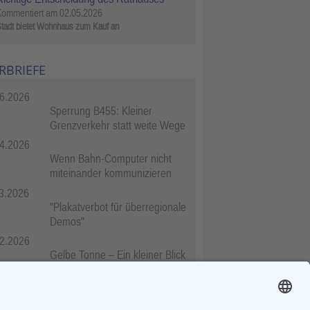
Kommentiert am
02.05.2026
tadt bietet Wohnhaus zum Kauf an
RBRIEFE
6.2026
Sperrung B455: Kleiner
Grenzverkehr statt weite Wege
4.2026
Wenn Bahn-Computer nicht
miteinander kommunizieren
3.2026
"Plakatverbot für überregionale
Demos"
2.2026
Gelbe Tonne – Ein kleiner Blick
über den Tellerand
2.2026
Plastikersparnis durch Nutzung