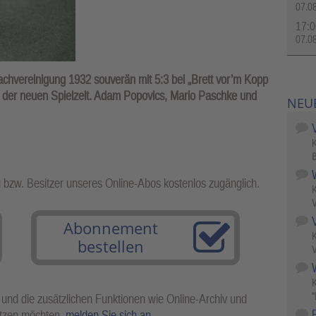
07.0
17:0
07.0
achvereinigung 1932 souverän mit 5:3 bei „Brett vor’m Kopp
in der neuen Spielzeit. Adam Popovics, Mario Paschke und
NEU
B
g bzw. Besitzer unseres Online-Abos kostenlos zugänglich.
V
Abonnement
bestellen
V
W
"
 und die zusätzlichen Funktionen wie Online-Archiv und
utzen möchten,
melden Sie sich an
.