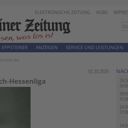
ELEKTRONISCHE ZEITUNG
AGBS
IMPRE
 EPPSTEINER
ANZEIGEN
SERVICE UND LEISTUNGEN
HESSENLIGA
NÄC
Rubrik:
01.10.2025
ach-Hessenliga
16:3
06.0
09:0
07.0
14:0
07.0
14:0