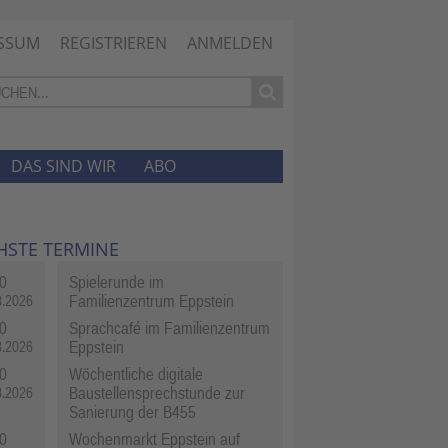
SSUM
REGISTRIEREN
ANMELDEN
DAS SIND WIR
ABO
HSTE TERMINE
0
Spielerunde im
Familienzentrum Eppstein
8.2026
0
Sprachcafé im Familienzentrum
Eppstein
8.2026
0
Wöchentliche digitale
Baustellensprechstunde zur
8.2026
Sanierung der B455
0
Wochenmarkt Eppstein auf