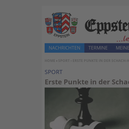
NACHRICHTEN
TERMINE
MEINE
SIE BEFINDEN SICH HIER:
HOME
›
SPORT
› ERSTE PUNKTE IN DER SCHACH-
SPORT
Erste Punkte in der Sch