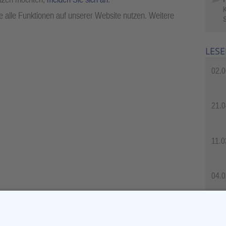
 alle Funktionen auf unserer Website nutzen. Weitere
S
LESE
02.0
21.0
11.0
04.0
04.0