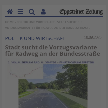
H
M
Su
Be
SIE BEFINDEN SICH HIER:
HOME
›
POLITIK UND WIRTSCHAFT
› STADT SUCHT DIE
o
en
ch
nu
VORZUGSVARIANTE FÜR RADWEG AN DER BUNDESSTRASSE
m
u
en
tz
e
erf
Rubrik:
10.09.2025
POLITIK UND WIRTSCHAFT
un
Stadt sucht die Vorzugsvariante
kti
für Radweg an der Bundesstraße
on
en