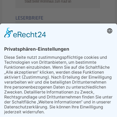
Stadt bietet Wohnhaus zum Kauf an
LESERBRIEFE
02.06.2026
Sperrung B455: Kleiner
Grenzverkehr statt weite Wege
21.04.2026
Wenn Bahn-Computer nicht
miteinander kommunizieren
11.03.2026
"Plakatverbot für überregionale
Demos"
04.02.2026
Gelbe Tonne – Ein kleiner Blick
über den Tellerand
04.02.2026
Plastikersparnis durch Nutzung
von Gelber Tonne statt Säcken