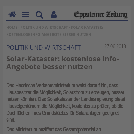
H
M
Su
Be
SIE BEFINDEN SICH HIER:
HOME
›
POLITIK UND WIRTSCHAFT
› SOLAR-KATASTER:
o
en
ch
nu
KOSTENLOSE INFO-ANGEBOTE BESSER NUTZEN
m
u
en
tz
e
erf
Rubrik:
27.06.2018
POLITIK UND WIRTSCHAFT
un
Solar-Kataster: kostenlose Info-
kti
Angebote besser nutzen
on
en
Das Hessische Verkehrsministerium weist darauf hin, dass
Hausbesitzer die Möglichkeit, Solarstrom zu erzeugen, besser
nutzen könnten. Das Solarkataster der Landesregierung bietet
Hauseigentümern die Möglichkeit, kostenlos zu prüfen, ob die
Dachflächen ihres Grundstückes für Solaranlagen geeignet
sind.
Das Ministerium beziffert das Gesamtpotenzial an