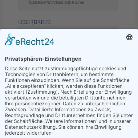
Stadt bietet Wohnhaus zum Kauf an
LESERBRIEFE
02.06.2026
Sperrung B455: Kleiner
Grenzverkehr statt weite Wege
21.04.2026
Wenn Bahn-Computer nicht
miteinander kommunizieren
11.03.2026
"Plakatverbot für überregionale
Demos"
04.02.2026
Gelbe Tonne – Ein kleiner Blick
über den Tellerand
04.02.2026
Plastikersparnis durch Nutzung
von Gelber Tonne statt Säcken