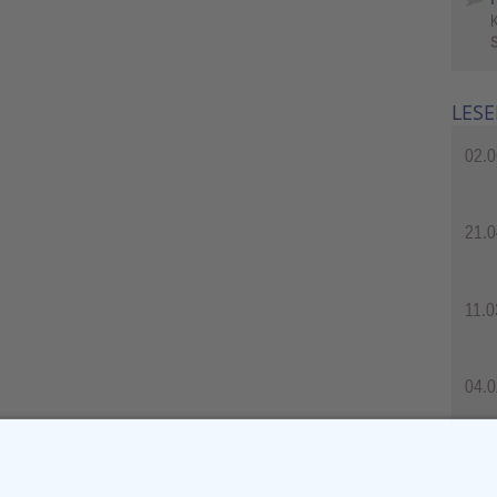
S
LESE
02.0
21.0
11.0
04.0
04.0