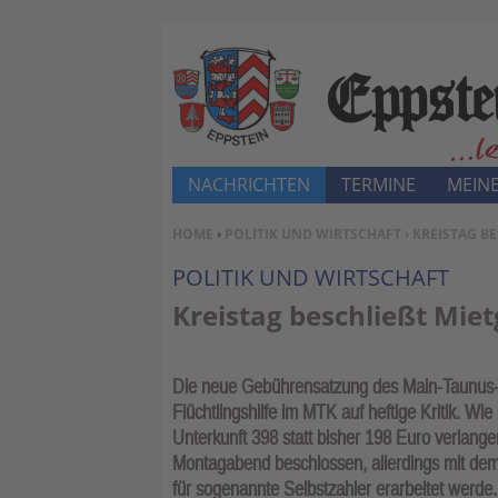
NACHRICHTEN
TERMINE
MEINE
SIE BEFINDEN SICH HIER:
HOME
›
POLITIK UND WIRTSCHAFT
› KREISTAG B
POLITIK UND WIRTSCHAFT
Kreistag beschließt Mie
Die neue Gebührensatzung des Main-Taunus-
Flüchtlingshilfe im MTK auf heftige Kritik. Wie b
Unterkunft 398 statt bisher 198 Euro verlange
Montagabend beschlossen, allerdings mit dem 
für sogenannte Selbstzahler erarbeitet werde.