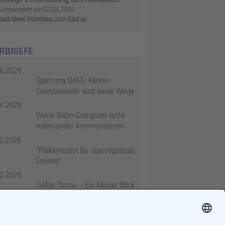
Kommentiert am
02.05.2026
tadt bietet Wohnhaus zum Kauf an
RBRIEFE
6.2026
Sperrung B455: Kleiner
Grenzverkehr statt weite Wege
4.2026
Wenn Bahn-Computer nicht
miteinander kommunizieren
3.2026
"Plakatverbot für überregionale
Demos"
2.2026
Gelbe Tonne – Ein kleiner Blick
über den Tellerand
2.2026
Plastikersparnis durch Nutzung