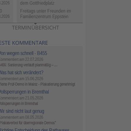
dem Gottfriedplatz
8.2026
0
Freitags unter Freunden im
Familienzentrum Eppstein
8.2026
TERMINÜBERSICHT
ESTE KOMMENTARE
Von wegen schnell - B455
Kommentiert am
22.07.2026
455: Sanierung verläuft planmäßig – …
Was hat sich verändert?
Kommentiert am
15.06.2026
ierte Prüf-Demo in Mainz - Plakatierung genehmigt
Vollsperrungen in Bremthal
Kommentiert am
21.05.2026
ollsperrungen in Bremthal
ir sind nicht laut genug
Kommentiert am
08.05.2026
Plakatverbot für überregionale Demos"
Richtige Entscheidung des Rathauses