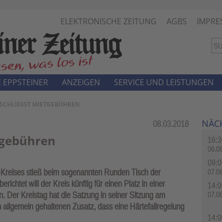
ELEKTRONISCHE ZEITUNG
AGBS
IMPRE
 EPPSTEINER
ANZEIGEN
SERVICE UND LEISTUNGEN
ESCHLIESST MIETGEBÜHREN
NÄC
Rubrik:
08.03.2018
tgebühren
16:3
06.0
09:0
Kreises stieß beim sogenannten Runden Tisch der
07.0
erichtet will der Kreis künftig für einen Platz in einer
14:0
n. Der Kreistag hat die Satzung in seiner Sitzung am
07.0
allgemein gehaltenen Zusatz, dass eine Härtefallregelung
14:0