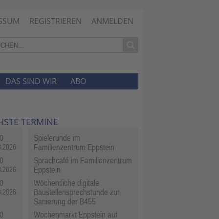
SSUM
REGISTRIEREN
ANMELDEN
DAS SIND WIR
ABO
HSTE TERMINE
0
Spielerunde im
Familienzentrum Eppstein
8.2026
0
Sprachcafé im Familienzentrum
Eppstein
8.2026
0
Wöchentliche digitale
Baustellensprechstunde zur
8.2026
Sanierung der B455
0
Wochenmarkt Eppstein auf