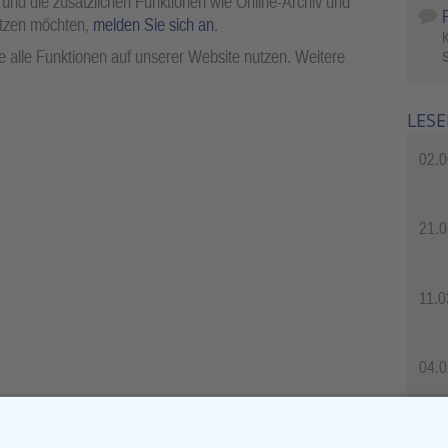
 und die zusätzlichen Funktionen wie Online-Archiv und
utzen möchten,
melden Sie sich an
.
 alle Funktionen auf unserer Website nutzen. Weitere
S
LESE
02.0
21.0
11.0
04.0
04.0