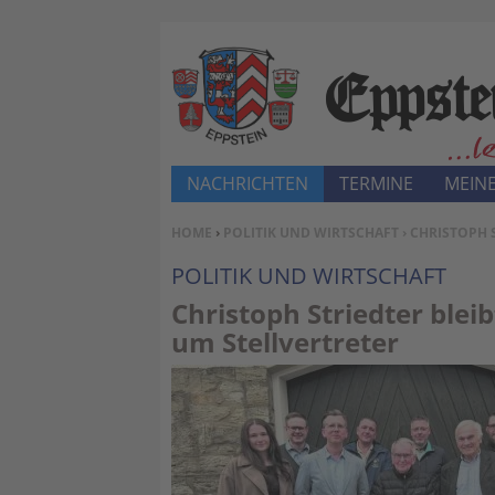
NACHRICHTEN
TERMINE
MEINE
SIE BEFINDEN SICH HIER:
HOME
›
POLITIK UND WIRTSCHAFT
› CHRISTOPH 
POLITIK UND WIRTSCHAFT
Christoph Striedter blei
um Stellvertreter