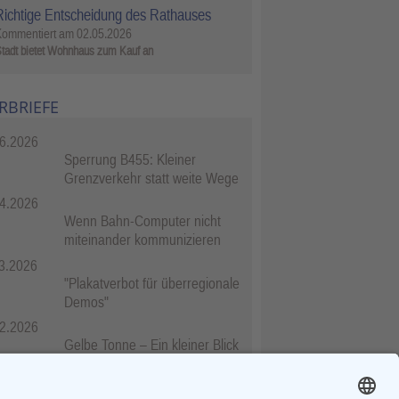
Richtige Entscheidung des Rathauses
Kommentiert am
02.05.2026
tadt bietet Wohnhaus zum Kauf an
RBRIEFE
6.2026
Sperrung B455: Kleiner
Grenzverkehr statt weite Wege
4.2026
Wenn Bahn-Computer nicht
miteinander kommunizieren
3.2026
"Plakatverbot für überregionale
Demos"
2.2026
Gelbe Tonne – Ein kleiner Blick
über den Tellerand
2.2026