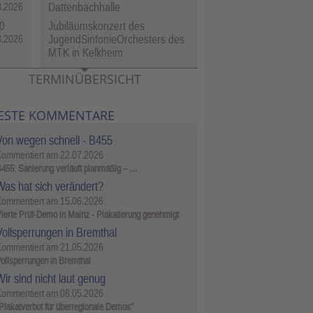
Dattenbachhalle
8.2026
0
Jubiläumskonzert des
JugendSinfonieOrchesters des
8.2026
MTK in Kelkheim
TERMINÜBERSICHT
ESTE KOMMENTARE
Von wegen schnell - B455
Kommentiert am
22.07.2026
455: Sanierung verläuft planmäßig – …
Was hat sich verändert?
Kommentiert am
15.06.2026
ierte Prüf-Demo in Mainz - Plakatierung genehmigt
Vollsperrungen in Bremthal
Kommentiert am
21.05.2026
ollsperrungen in Bremthal
ir sind nicht laut genug
Kommentiert am
08.05.2026
Plakatverbot für überregionale Demos"