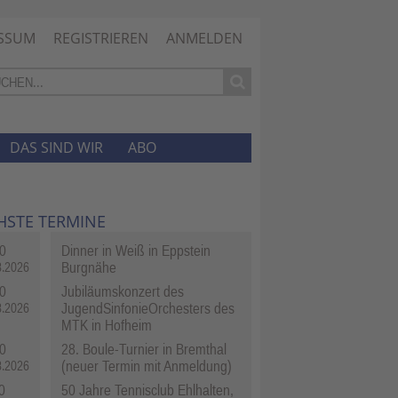
SSUM
REGISTRIEREN
ANMELDEN
DAS SIND WIR
ABO
HSTE TERMINE
0
Dinner in Weiß in Eppstein
Burgnähe
8.2026
0
Jubiläumskonzert des
JugendSinfonieOrchesters des
8.2026
MTK in Hofheim
0
28. Boule-Turnier in Bremthal
(neuer Termin mit Anmeldung)
8.2026
0
50 Jahre Tennisclub Ehlhalten,