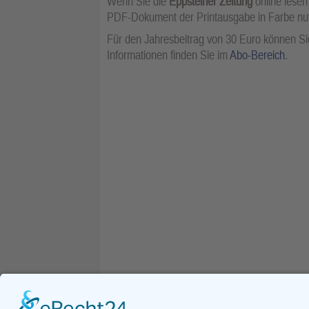
Wenn Sie die
Eppsteiner Zeitung
online lesen
PDF-Dokument der Printausgabe in Farbe n
Für den Jahresbeitrag von 30 Euro können Sie
Informationen finden Sie im
Abo-Bereich
.