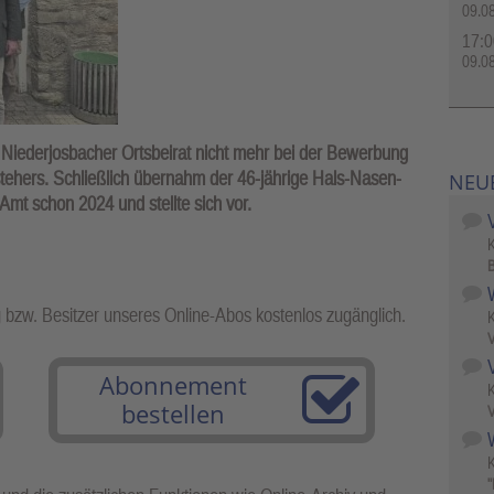
09.0
17:0
09.0
 Niederjosbacher Ortsbeirat nicht mehr bei der Bewerbung
tehers. Schließlich übernahm der 46-jährige Hals-Nasen-
NEU
 Amt schon 2024 und stellte sich vor.
B
g bzw. Besitzer unseres Online-Abos kostenlos zugänglich.
V
Abonnement
bestellen
V
W
"