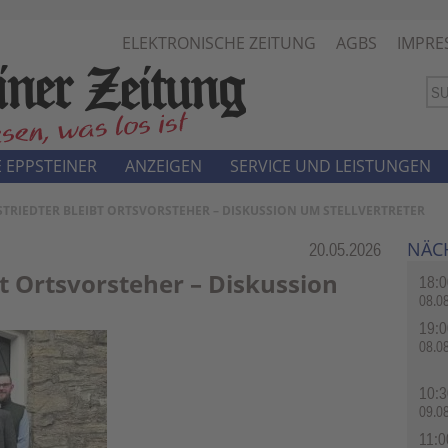
ELEKTRONISCHE ZEITUNG
AGBS
IMPRE
 EPPSTEINER
ANZEIGEN
SERVICE UND LEISTUNGEN
STRIEDTER BLEIBT ORTSVORSTEHER – DISKUSSION UM STELLVERTRETER
NÄC
Rubrik:
20.05.2026
bt Ortsvorsteher – Diskussion
18:0
08.0
19:0
08.0
10:3
09.0
11:0