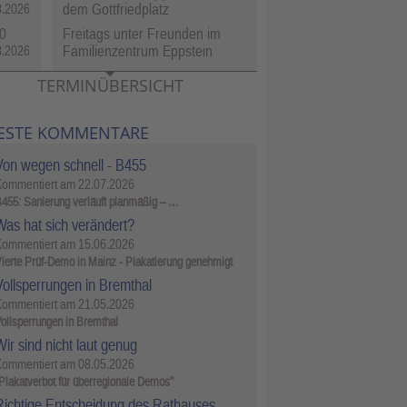
dem Gottfriedplatz
8.2026
0
Freitags unter Freunden im
Familienzentrum Eppstein
8.2026
TERMINÜBERSICHT
ESTE KOMMENTARE
Von wegen schnell - B455
Kommentiert am
22.07.2026
455: Sanierung verläuft planmäßig – …
Was hat sich verändert?
Kommentiert am
15.06.2026
ierte Prüf-Demo in Mainz - Plakatierung genehmigt
Vollsperrungen in Bremthal
Kommentiert am
21.05.2026
ollsperrungen in Bremthal
ir sind nicht laut genug
Kommentiert am
08.05.2026
Plakatverbot für überregionale Demos"
Richtige Entscheidung des Rathauses