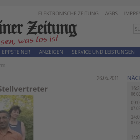
ELEKTRONISCHE ZEITUNG
AGBS
IMPRE
 EPPSTEINER
ANZEIGEN
SERVICE UND LEISTUNGEN
TER
NÄC
Rubrik:
26.05.2011
tellvertreter
16:3
06.0
09:0
07.0
14:0
07.0
14:0