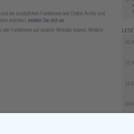
S
 und die zusätzlichen Funktionen wie Online-Archiv und
utzen möchten,
melden Sie sich an
.
LESE
 alle Funktionen auf unserer Website nutzen. Weitere
02.0
21.0
11.0
04.0
04.0