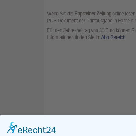
Wenn Sie die
Eppsteiner Zeitung
online lesen
PDF-Dokument der Printausgabe in Farbe n
Für den Jahresbeitrag von 30 Euro können Sie
Informationen finden Sie im
Abo-Bereich
.