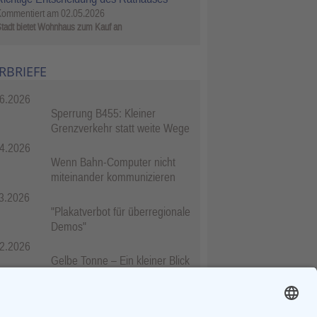
Kommentiert am
02.05.2026
tadt bietet Wohnhaus zum Kauf an
RBRIEFE
6.2026
Sperrung B455: Kleiner
Grenzverkehr statt weite Wege
4.2026
Wenn Bahn-Computer nicht
miteinander kommunizieren
3.2026
"Plakatverbot für überregionale
Demos"
2.2026
Gelbe Tonne – Ein kleiner Blick
über den Tellerand
2.2026
Plastikersparnis durch Nutzung