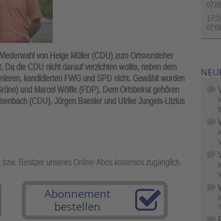
07.0
17:0
07.0
 Wiederwahl von Helge Müller (CDU) zum Ortsvorsteher
iert. Da die CDU nicht darauf verzichten wollte, neben dem
NEU
ominieren, kandidierten FWG und SPD nicht. Gewählt wurden
rüne) und Marcel Wölfle (FDP). Dem Ortsbeirat gehören
senbach (CDU), Jürgen Baesler und Ulrike Jungels-Litzius
B
V
g bzw. Besitzer unseres Online-Abos kostenlos zugänglich.
V
W
Abonnement
bestellen
"