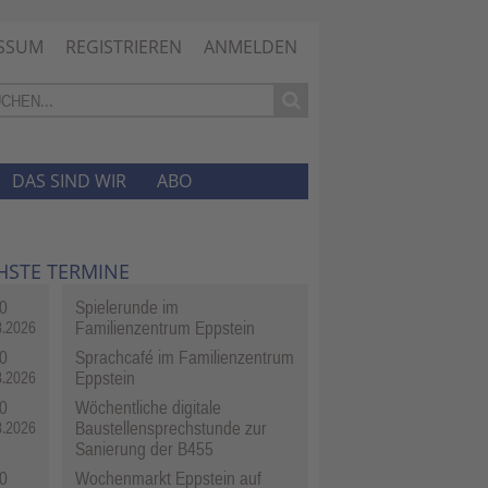
SSUM
REGISTRIEREN
ANMELDEN
DAS SIND WIR
ABO
HSTE TERMINE
0
Spielerunde im
Familienzentrum Eppstein
8.2026
0
Sprachcafé im Familienzentrum
Eppstein
8.2026
0
Wöchentliche digitale
Baustellensprechstunde zur
8.2026
Sanierung der B455
0
Wochenmarkt Eppstein auf