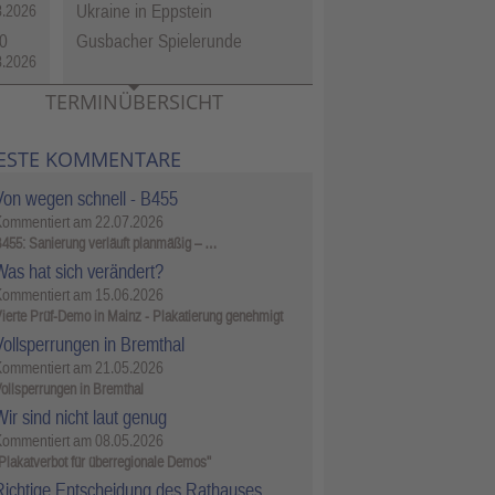
Ukraine in Eppstein
8.2026
0
Gusbacher Spielerunde
8.2026
TERMINÜBERSICHT
ESTE KOMMENTARE
Von wegen schnell - B455
Kommentiert am
22.07.2026
455: Sanierung verläuft planmäßig – …
Was hat sich verändert?
Kommentiert am
15.06.2026
ierte Prüf-Demo in Mainz - Plakatierung genehmigt
Vollsperrungen in Bremthal
Kommentiert am
21.05.2026
ollsperrungen in Bremthal
ir sind nicht laut genug
Kommentiert am
08.05.2026
Plakatverbot für überregionale Demos"
Richtige Entscheidung des Rathauses