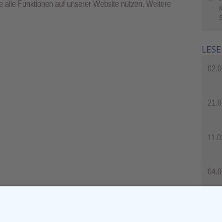
 alle Funktionen auf unserer Website nutzen. Weitere
S
LESE
02.0
21.0
11.0
04.0
04.0