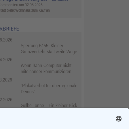
Kommentiert am
02.05.2026
tadt bietet Wohnhaus zum Kauf an
RBRIEFE
6.2026
Sperrung B455: Kleiner
Grenzverkehr statt weite Wege
4.2026
Wenn Bahn-Computer nicht
miteinander kommunizieren
3.2026
"Plakatverbot für überregionale
Demos"
2.2026
Gelbe Tonne – Ein kleiner Blick
über den Tellerand
2.2026
Plastikersparnis durch Nutzung