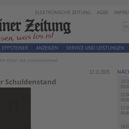
ELEKTRONISCHE ZEITUNG
AGBS
IMPRE
 EPPSTEINER
ANZEIGEN
SERVICE UND LEISTUNGEN
MTK STEIGT DER SCHULDENSTAND
NÄC
Rubrik:
12.11.2025
er Schuldenstand
10:3
09.0
11:0
09.0
17:0
09.0
18:0