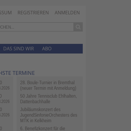
SSUM
REGISTRIEREN
ANMELDEN
DAS SIND WIR
ABO
HSTE TERMINE
0
28. Boule-Turnier in Bremthal
(neuer Termin mit Anmeldung)
8.2026
0
50 Jahre Tennisclub Ehlhalten,
Dattenbachhalle
8.2026
0
Jubiläumskonzert des
JugendSinfonieOrchesters des
8.2026
MTK in Kelkheim
0
6. Benefizkonzert für die