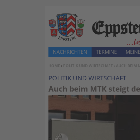
NACHRICHTEN
TERMINE
MEINE
SIE BEFINDEN SICH HIER:
HOME
›
POLITIK UND WIRTSCHAFT
› AUCH BEIM 
POLITIK UND WIRTSCHAFT
Auch beim MTK steigt d