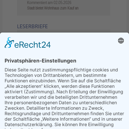
Kommentiert am
02.05.2026
Stadt bietet Wohnhaus zum Kauf an
LESERBRIEFE
02.06.2026
Sperrung B455: Kleiner
Grenzverkehr statt weite Wege
21.04.2026
Wenn Bahn-Computer nicht
miteinander kommunizieren
11.03.2026
"Plakatverbot für überregionale
Demos"
04.02.2026
Gelbe Tonne – Ein kleiner Blick
über den Tellerand
04.02.2026
Plastikersparnis durch Nutzung