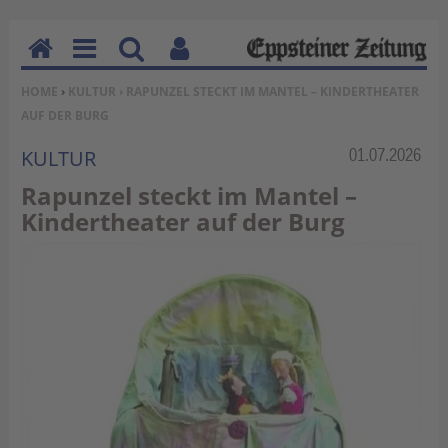
H
M
Su
Be
SIE BEFINDEN SICH HIER:
HOME
›
KULTUR
› RAPUNZEL STECKT IM MANTEL – KINDERTHEATER
o
en
ch
nu
AUF DER BURG
m
u
en
tz
e
erf
Rubrik:
01.07.2026
KULTUR
un
Rapunzel steckt im Mantel –
kti
Kindertheater auf der Burg
on
en