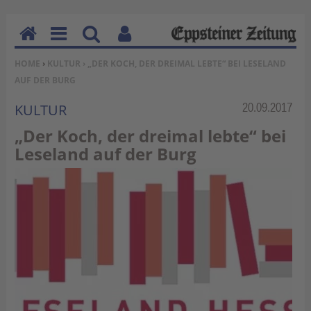
H
M
Su
Be
SIE BEFINDEN SICH HIER:
HOME
›
KULTUR
› „DER KOCH, DER DREIMAL LEBTE“ BEI LESELAND
o
en
ch
nu
AUF DER BURG
m
u
en
tz
e
erf
Rubrik:
20.09.2017
KULTUR
un
„Der Koch, der dreimal lebte“ bei
kti
Leseland auf der Burg
on
en