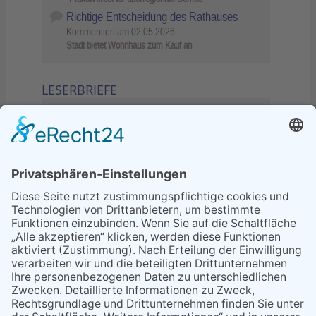
Richtige Entscheidung des Rathauses
Kommentiert am
02.05.2026
Stadt bietet Wohnhaus zum Kauf an
LESERBRIEFE
02.06.2026
Sperrung B455: Kleiner
Grenzverkehr statt weite Wege
21.04.2026
Wenn Bahn-Computer nicht
miteinander kommunizieren
11.03.2026
"Plakatverbot für überregionale
Demos"
04.02.2026
Gelbe Tonne – Ein kleiner Blick
über den Tellerand
04.02.2026