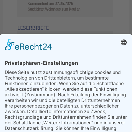
Kommentiert am
02.05.2026
Stadt bietet Wohnhaus zum Kauf an
LESERBRIEFE
02.06.2026
Sperrung B455: Kleiner
Grenzverkehr statt weite Wege
21.04.2026
Wenn Bahn-Computer nicht
miteinander kommunizieren
11.03.2026
"Plakatverbot für überregionale
Demos"
04.02.2026
Gelbe Tonne – Ein kleiner Blick
über den Tellerand
04.02.2026
Plastikersparnis durch Nutzung