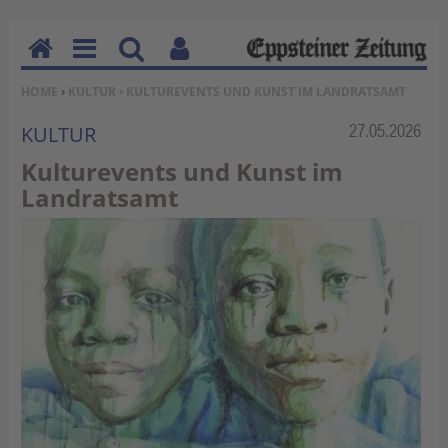
H
M
Su
Be
SIE BEFINDEN SICH HIER:
HOME
›
KULTUR
› KULTUREVENTS UND KUNST IM LANDRATSAMT
o
en
ch
nu
m
u
en
tz
Rubrik:
27.05.2026
KULTUR
e
erf
Kulturevents und Kunst im
un
Landratsamt
kti
on
en