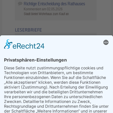
Richtige Entscheidung des Rathauses
Kommentiert am
02.05.2026
Stadt bietet Wohnhaus zum Kauf an
LESERBRIEFE
02.06.2026
Sperrung B455: Kleiner
Grenzverkehr statt weite Wege
21.04.2026
Wenn Bahn-Computer nicht
miteinander kommunizieren
11.03.2026
"Plakatverbot für überregionale
Demos"
04.02.2026
Gelbe Tonne – Ein kleiner Blick
über den Tellerand
04.02.2026