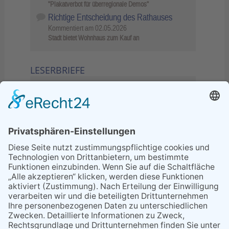
"Plakatverbot für überregionale Demos"
Richtige Entscheidung des Rathauses
Kommentiert am
02.05.2026
Stadt bietet Wohnhaus zum Kauf an
LESERBRIEFE
02.06.2026
Sperrung B455: Kleiner
Grenzverkehr statt weite Wege
21.04.2026
Wenn Bahn-Computer nicht
miteinander kommunizieren
11.03.2026
"Plakatverbot für überregionale
Demos"
04.02.2026
Gelbe Tonne – Ein kleiner Blick
über den Tellerand